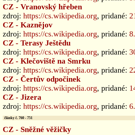
CZ - Vranovský hřeben
zdroj:
https://cs.wikipedia.org
, pridané:
2
CZ - Kaznějov
zdroj:
https://cs.wikipedia.org
, pridané:
8
CZ - Terasy Ještědu
zdroj:
https://cs.wikipedia.org
, pridané:
3
CZ - Klečoviště na Smrku
zdroj:
https://cs.wikipedia.org
, pridané:
2
CZ - Čertův odpočinek
zdroj:
https://cs.wikipedia.org
, pridané:
1
CZ - Jizera
zdroj:
https://cs.wikipedia.org
, pridané:
6
články č. 760 - 751
CZ - Sněžné věžičky