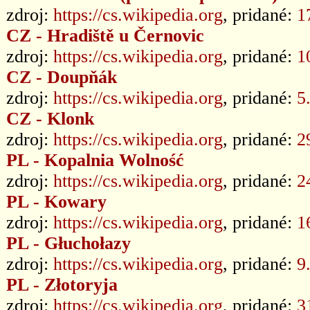
zdroj:
https://cs.wikipedia.org
, pridané:
1
CZ - Hradiště u Černovic
zdroj:
https://cs.wikipedia.org
, pridané:
1
CZ - Doupňák
zdroj:
https://cs.wikipedia.org
, pridané:
5
CZ - Klonk
zdroj:
https://cs.wikipedia.org
, pridané:
2
PL - Kopalnia Wolność
zdroj:
https://cs.wikipedia.org
, pridané:
2
PL - Kowary
zdroj:
https://cs.wikipedia.org
, pridané:
1
PL - Głuchołazy
zdroj:
https://cs.wikipedia.org
, pridané:
9
PL - Złotoryja
zdroj:
https://cs.wikipedia.org
, pridané:
3