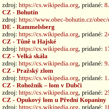
zdroj:
https://cs.wikipedia.org
, pridané:
8
CZ - Bohutín
zdroj:
https://www.obec-bohutin.cz/obec/
DE - Rammelsberg
zdroj:
https://cs.wikipedia.org
, pridané:
2
CZ - Tůně u Hajské
zdroj:
https://cs.wikipedia.org
, pridané:
1
CZ - Velká skála
zdroj:
https://cs.wikipedia.org
, pridané:
9
CZ - Pražský zlom
zdroj:
https://cs.wikipedia.org
, pridané:
1
CZ - Rohožník – lom v Dubči
zdroj:
https://cs.wikipedia.org
, pridané:
2
CZ - Opukový lom u Přední Kopaniny
zdroj:
https://cs.wikipedia.org
, pridané:
1