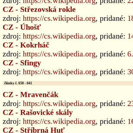
zdroj:
https://cs.wikipedia.org
, pridané:
2
CZ - Střezovská rokle
zdroj:
https://cs.wikipedia.org
, pridané:
1
CZ - Úhošť
zdroj:
https://cs.wikipedia.org
, pridané:
1
CZ - Kokrháč
zdroj:
https://cs.wikipedia.org
, pridané:
6
CZ - Sfingy
zdroj:
https://cs.wikipedia.org
, pridané:
3
články č. 650 - 641
CZ - Mravenčák
zdroj:
https://cs.wikipedia.org
, pridané:
2
CZ - Rašovické skály
zdroj:
https://cs.wikipedia.org
, pridané:
1
CZ - Stříbrná Huť