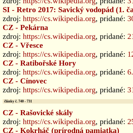
zdroj:
https://cs.wikipedia.org
, pridané:
3
SI - Retro 2017: Savický vodopád (1. č
zdroj:
https://cs.wikipedia.org
, pridané:
3
CZ - Pekárna
zdroj:
https://cs.wikipedia.org
, pridané:
2
CZ - Vřesce
zdroj:
https://cs.wikipedia.org
, pridané:
1
CZ - Ratibořské Hory
zdroj:
https://cs.wikipedia.org
, pridané:
6
CZ - Cínovec
zdroj:
https://cs.wikipedia.org
, pridané:
3
články č. 740 - 731
CZ - Rašovické skály
zdroj:
https://cs.wikipedia.org
, pridané:
2
CZ - Kokrháč (prírodná pamiatka)