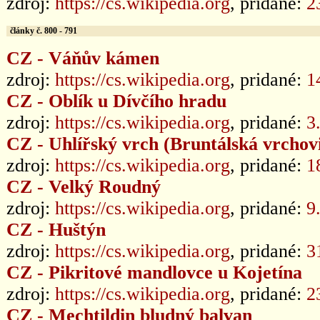
zdroj:
https://cs.wikipedia.org
, pridané:
2
články č. 800 - 791
CZ - Váňův kámen
zdroj:
https://cs.wikipedia.org
, pridané:
1
CZ - Oblík u Dívčího hradu
zdroj:
https://cs.wikipedia.org
, pridané:
3
CZ - Uhlířský vrch (Bruntálská vrchov
zdroj:
https://cs.wikipedia.org
, pridané:
1
CZ - Velký Roudný
zdroj:
https://cs.wikipedia.org
, pridané:
9
CZ - Huštýn
zdroj:
https://cs.wikipedia.org
, pridané:
3
CZ - Pikritové mandlovce u Kojetína
zdroj:
https://cs.wikipedia.org
, pridané:
2
CZ - Mechtildin bludný balvan