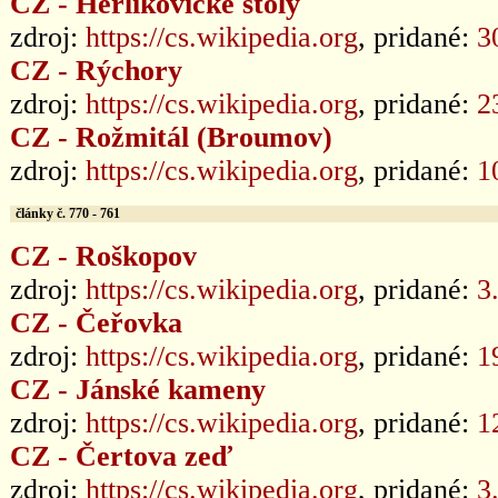
CZ - Herlíkovické štoly
zdroj:
https://cs.wikipedia.org
, pridané:
3
CZ - Rýchory
zdroj:
https://cs.wikipedia.org
, pridané:
2
CZ - Rožmitál (Broumov)
zdroj:
https://cs.wikipedia.org
, pridané:
1
články č. 770 - 761
CZ - Roškopov
zdroj:
https://cs.wikipedia.org
, pridané:
3
CZ - Čeřovka
zdroj:
https://cs.wikipedia.org
, pridané:
1
CZ - Jánské kameny
zdroj:
https://cs.wikipedia.org
, pridané:
1
CZ - Čertova zeď
zdroj:
https://cs.wikipedia.org
, pridané:
3