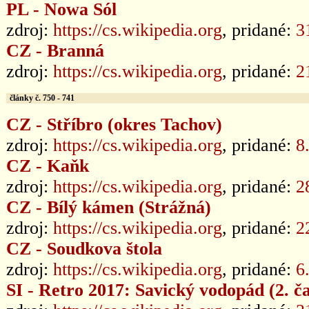
PL - Nowa Sól
zdroj:
https://cs.wikipedia.org
, pridané:
3
CZ - Branná
zdroj:
https://cs.wikipedia.org
, pridané:
2
články č. 750 - 741
CZ - Stříbro (okres Tachov)
zdroj:
https://cs.wikipedia.org
, pridané:
8
CZ - Kaňk
zdroj:
https://cs.wikipedia.org
, pridané:
2
CZ - Bílý kámen (Strážná)
zdroj:
https://cs.wikipedia.org
, pridané:
2
CZ - Soudkova štola
zdroj:
https://cs.wikipedia.org
, pridané:
6
SI - Retro 2017: Savický vodopád (2. č