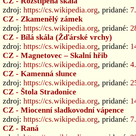
CZ - Rozštípená skála
zdroj:
https://cs.wikipedia.org
, pridané:
7
CZ - Zkamenělý zámek
zdroj:
https://cs.wikipedia.org
, pridané:
2
CZ - Bílá skála (Žďárské vrchy)
zdroj:
https://cs.wikipedia.org
, pridané:
1
CZ - Magnetovec – Skalní hřib
zdroj:
https://cs.wikipedia.org
, pridané:
4
CZ - Kamenná slunce
zdroj:
https://cs.wikipedia.org
, pridané:
2
CZ - Štola Stradonice
zdroj:
https://cs.wikipedia.org
, pridané:
1
CZ - Miocenní sladkovodní vápence
zdroj:
https://cs.wikipedia.org
, pridané:
7
CZ - Raná