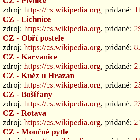
CZ - Pivnice
zdroj:
https://cs.wikipedia.org
, pridané:
1
CZ - Lichnice
zdroj:
https://cs.wikipedia.org
, pridané:
2
CZ - Obří postele
zdroj:
https://cs.wikipedia.org
, pridané:
8
CZ - Karvanice
zdroj:
https://cs.wikipedia.org
, pridané:
2
CZ - Kněz u Hrazan
zdroj:
https://cs.wikipedia.org
, pridané:
2
CZ - Bošířany
zdroj:
https://cs.wikipedia.org
, pridané:
2
CZ - Rotava
zdroj:
https://cs.wikipedia.org
, pridané:
2
CZ - Moučné pytle