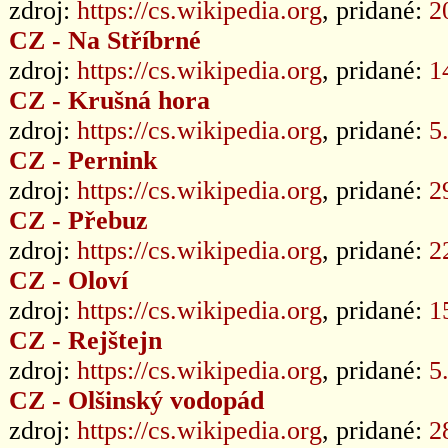
zdroj:
https://cs.wikipedia.org
, pridané:
2
CZ - Na Stříbrné
zdroj:
https://cs.wikipedia.org
, pridané:
1
CZ - Krušná hora
zdroj:
https://cs.wikipedia.org
, pridané:
5
CZ - Pernink
zdroj:
https://cs.wikipedia.org
, pridané:
2
CZ - Přebuz
zdroj:
https://cs.wikipedia.org
, pridané:
2
CZ - Oloví
zdroj:
https://cs.wikipedia.org
, pridané:
1
CZ - Rejštejn
zdroj:
https://cs.wikipedia.org
, pridané:
5
CZ - Olšinský vodopád
zdroj:
https://cs.wikipedia.org
, pridané:
2