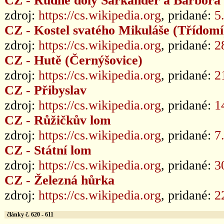
CZ - Rudné doly Sarkander a Barbora
zdroj:
https://cs.wikipedia.org
, pridané:
5
CZ - Kostel svatého Mikuláše (Třídomí
zdroj:
https://cs.wikipedia.org
, pridané:
2
CZ - Hutě (Černýšovice)
zdroj:
https://cs.wikipedia.org
, pridané:
2
CZ - Přibyslav
zdroj:
https://cs.wikipedia.org
, pridané:
1
CZ - Růžičkův lom
zdroj:
https://cs.wikipedia.org
, pridané:
7
CZ - Státní lom
zdroj:
https://cs.wikipedia.org
, pridané:
3
CZ - Železná hůrka
zdroj:
https://cs.wikipedia.org
, pridané:
2
články č. 620 - 611