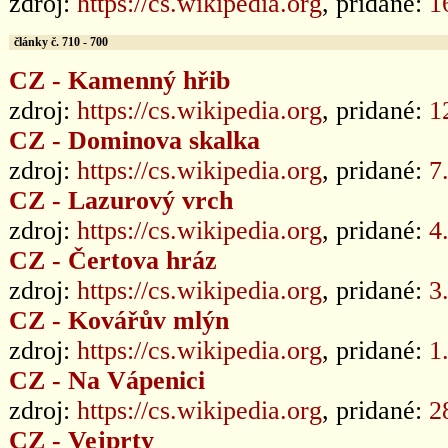
zdroj:
https://cs.wikipedia.org
, pridané:
1
články č. 710 - 700
CZ - Kamenný hřib
zdroj:
https://cs.wikipedia.org
, pridané:
1
CZ - Dominova skalka
zdroj:
https://cs.wikipedia.org
, pridané:
7
CZ - Lazurový vrch
zdroj:
https://cs.wikipedia.org
, pridané:
4
CZ - Čertova hráz
zdroj:
https://cs.wikipedia.org
, pridané:
3
CZ - Kovářův mlýn
zdroj:
https://cs.wikipedia.org
, pridané:
1
CZ - Na Vápenici
zdroj:
https://cs.wikipedia.org
, pridané:
2
CZ - Vejprty