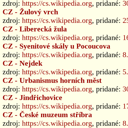
zdroj:
https://cs.wikipedia.org
, pridané:
3
CZ - Žulový vrch
zdroj:
https://cs.wikipedia.org
, pridané:
2
CZ - Liberecká žula
zdroj:
https://cs.wikipedia.org
, pridané:
1
CZ - Syenitové skály u Pocoucova
zdroj:
https://cs.wikipedia.org
, pridané:
8
CZ - Nejdek
zdroj:
https://cs.wikipedia.org
, pridané:
5
CZ - Urbanismus horních měst
zdroj:
https://cs.wikipedia.org
, pridané:
3
CZ - Jindřichovice
zdroj:
https://cs.wikipedia.org
, pridané:
1
CZ - České muzeum stříbra
zdroj:
https://cs.wikipedia.org
, pridané:
8