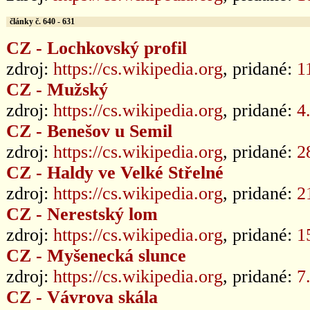
články č. 640 - 631
CZ - Lochkovský profil
zdroj:
https://cs.wikipedia.org
, pridané:
1
CZ - Mužský
zdroj:
https://cs.wikipedia.org
, pridané:
4
CZ - Benešov u Semil
zdroj:
https://cs.wikipedia.org
, pridané:
2
CZ - Haldy ve Velké Střelné
zdroj:
https://cs.wikipedia.org
, pridané:
2
CZ - Nerestský lom
zdroj:
https://cs.wikipedia.org
, pridané:
1
CZ - Myšenecká slunce
zdroj:
https://cs.wikipedia.org
, pridané:
7
CZ - Vávrova skála