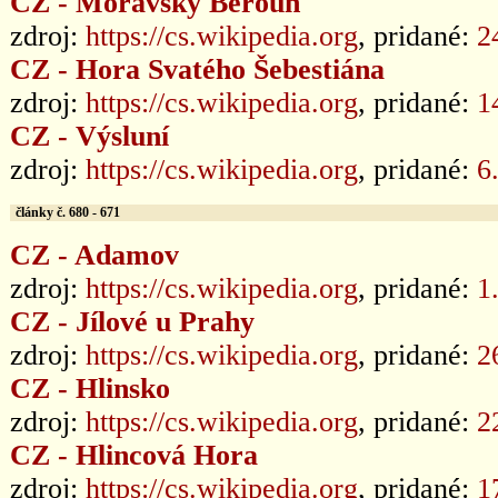
CZ - Moravský Beroun
zdroj:
https://cs.wikipedia.org
, pridané:
2
CZ - Hora Svatého Šebestiána
zdroj:
https://cs.wikipedia.org
, pridané:
1
CZ - Výsluní
zdroj:
https://cs.wikipedia.org
, pridané:
6
články č. 680 - 671
CZ - Adamov
zdroj:
https://cs.wikipedia.org
, pridané:
1
CZ - Jílové u Prahy
zdroj:
https://cs.wikipedia.org
, pridané:
2
CZ - Hlinsko
zdroj:
https://cs.wikipedia.org
, pridané:
2
CZ - Hlincová Hora
zdroj:
https://cs.wikipedia.org
, pridané:
1