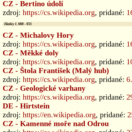
CZ - Bertino údolí
zdroj:
https://cs.wikipedia.org
, pridané:
1
články č. 660 - 651
CZ - Michalovy Hory
zdroj:
https://cs.wikipedia.org
, pridané:
1
CZ - Měkké doly
zdroj:
https://cs.wikipedia.org
, pridané:
1
CZ - Štola František (Malý hub)
zdroj:
https://cs.wikipedia.org
, pridané:
6
CZ - Geologické varhany
zdroj:
https://cs.wikipedia.org
, pridané:
2
DE - Hirtstein
zdroj:
https://en.wikipedia.org
, pridané:
2
CZ - Kamenné moře nad Odrou