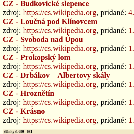
CZ - Budkovické slepence
zdroj:
https://cs.wikipedia.org
, pridané:
4
CZ - Loučná pod Klínovcem
zdroj:
https://cs.wikipedia.org
, pridané:
1
CZ - Svoboda nad Úpou
zdroj:
https://cs.wikipedia.org
, pridané:
1
CZ - Prokopský lom
zdroj:
https://cs.wikipedia.org
, pridané:
1
CZ - Drbákov – Albertovy skály
zdroj:
https://cs.wikipedia.org
, pridané:
1
CZ - Hroznětín
zdroj:
https://cs.wikipedia.org
, pridané:
1
CZ - Krásno
zdroj:
https://cs.wikipedia.org
, pridané:
1
články č. 690 - 681