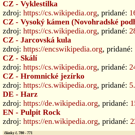
CZ - Vyklestilka
zdroj:
https://cs.wikipedia.org
, pridané:
1
CZ - Vysoký kámen (Novohradské podh
zdroj:
https://cs.wikipedia.org
, pridané:
2
CZ - Jarcovská kula
zdroj:
https://encswikipedia.org
, pridané:
CZ - Skálí
zdroj:
https://cs.wikipedia.org
, pridané:
2
CZ - Hromnické jezírko
zdroj:
https://cs.wikipedia.org
, pridané:
5
DE - Harz
zdroj:
https://de.wikipedia.org
, pridané:
1
EN - Pulpit Rock
zdroj:
https://en.wikipedia.org
, pridané:
2
články č. 780 - 771