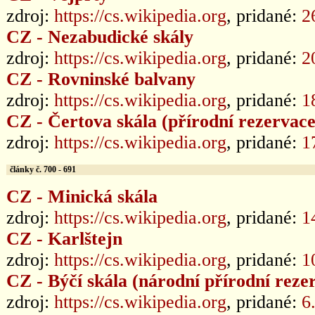
zdroj:
https://cs.wikipedia.org
, pridané:
2
CZ - Nezabudické skály
zdroj:
https://cs.wikipedia.org
, pridané:
2
CZ - Rovninské balvany
zdroj:
https://cs.wikipedia.org
, pridané:
1
CZ - Čertova skála (přírodní rezervace
zdroj:
https://cs.wikipedia.org
, pridané:
1
články č. 700 - 691
CZ - Minická skála
zdroj:
https://cs.wikipedia.org
, pridané:
1
CZ - Karlštejn
zdroj:
https://cs.wikipedia.org
, pridané:
1
CZ - Býčí skála (národní přírodní reze
zdroj:
https://cs.wikipedia.org
, pridané:
6