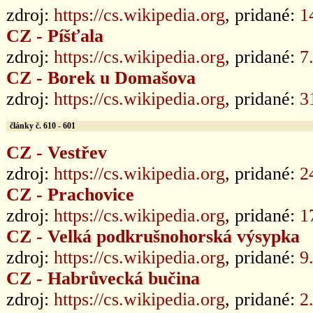
zdroj:
https://cs.wikipedia.org
, pridané:
1
CZ - Píšťala
zdroj:
https://cs.wikipedia.org
, pridané:
7
CZ - Borek u Domašova
zdroj:
https://cs.wikipedia.org
, pridané:
3
články č. 610 - 601
CZ - Vestřev
zdroj:
https://cs.wikipedia.org
, pridané:
2
CZ - Prachovice
zdroj:
https://cs.wikipedia.org
, pridané:
1
CZ - Velká podkrušnohorská výsypka
zdroj:
https://cs.wikipedia.org
, pridané:
9
CZ - Habrůvecká bučina
zdroj:
https://cs.wikipedia.org
, pridané:
2