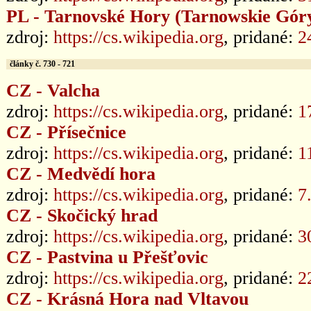
PL - Tarnovské Hory (Tarnowskie Gór
zdroj:
https://cs.wikipedia.org
, pridané:
2
články č. 730 - 721
CZ - Valcha
zdroj:
https://cs.wikipedia.org
, pridané:
1
CZ - Přísečnice
zdroj:
https://cs.wikipedia.org
, pridané:
1
CZ - Medvědí hora
zdroj:
https://cs.wikipedia.org
, pridané:
7
CZ - Skočický hrad
zdroj:
https://cs.wikipedia.org
, pridané:
3
CZ - Pastvina u Přešťovic
zdroj:
https://cs.wikipedia.org
, pridané:
2
CZ - Krásná Hora nad Vltavou