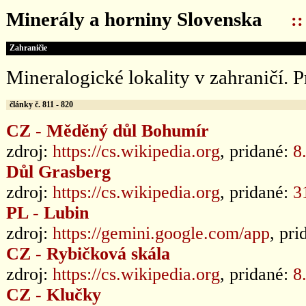
Minerály a horniny Slovenska
:
Zahraničie
Mineralogické lokality v zahraničí.
články č. 811 - 820
CZ - Měděný důl Bohumír
zdroj:
https://cs.wikipedia.org
, pridané:
8
Důl Grasberg
zdroj:
https://cs.wikipedia.org
, pridané:
3
PL - Lubin
zdroj:
https://gemini.google.com/app
, pr
CZ - Rybičková skála
zdroj:
https://cs.wikipedia.org
, pridané:
8
CZ - Klučky