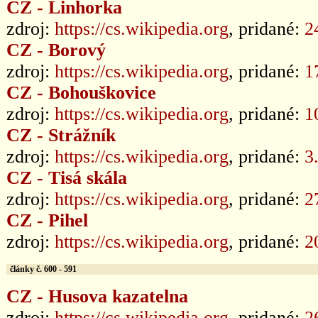
CZ - Linhorka
zdroj:
https://cs.wikipedia.org
, pridané:
2
CZ - Borový
zdroj:
https://cs.wikipedia.org
, pridané:
1
CZ - Bohouškovice
zdroj:
https://cs.wikipedia.org
, pridané:
1
CZ - Strážník
zdroj:
https://cs.wikipedia.org
, pridané:
3
CZ - Tisá skála
zdroj:
https://cs.wikipedia.org
, pridané:
2
CZ - Pihel
zdroj:
https://cs.wikipedia.org
, pridané:
2
články č. 600 - 591
CZ - Husova kazatelna
zdroj:
https://cs.wikipedia.org
, pridané:
2