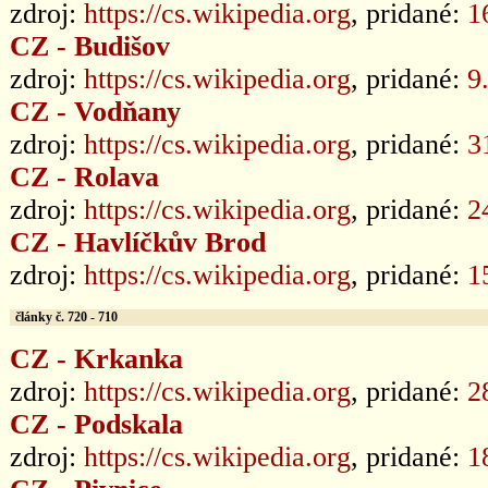
zdroj:
https://cs.wikipedia.org
, pridané:
1
CZ - Budišov
zdroj:
https://cs.wikipedia.org
, pridané:
9
CZ - Vodňany
zdroj:
https://cs.wikipedia.org
, pridané:
3
CZ - Rolava
zdroj:
https://cs.wikipedia.org
, pridané:
2
CZ - Havlíčkův Brod
zdroj:
https://cs.wikipedia.org
, pridané:
1
články č. 720 - 710
CZ - Krkanka
zdroj:
https://cs.wikipedia.org
, pridané:
2
CZ - Podskala
zdroj:
https://cs.wikipedia.org
, pridané:
1