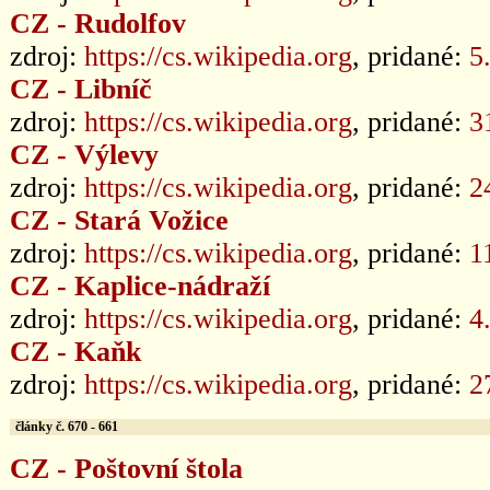
CZ - Rudolfov
zdroj:
https://cs.wikipedia.org
, pridané:
5
CZ - Libníč
zdroj:
https://cs.wikipedia.org
, pridané:
3
CZ - Výlevy
zdroj:
https://cs.wikipedia.org
, pridané:
2
CZ - Stará Vožice
zdroj:
https://cs.wikipedia.org
, pridané:
1
CZ - Kaplice-nádraží
zdroj:
https://cs.wikipedia.org
, pridané:
4
CZ - Kaňk
zdroj:
https://cs.wikipedia.org
, pridané:
2
články č. 670 - 661
CZ - Poštovní štola