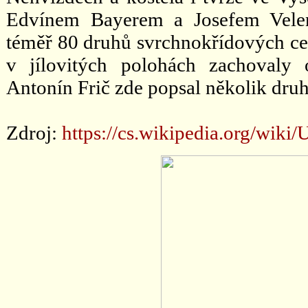
Edvínem Bayerem a Josefem Veleno
téměř 80 druhů svrchnokřídových cen
v jílovitých polohách zachovaly o
Antonín Frič zde popsal několik dru
Zdroj:
https://cs.wikipedia.org/wiki/