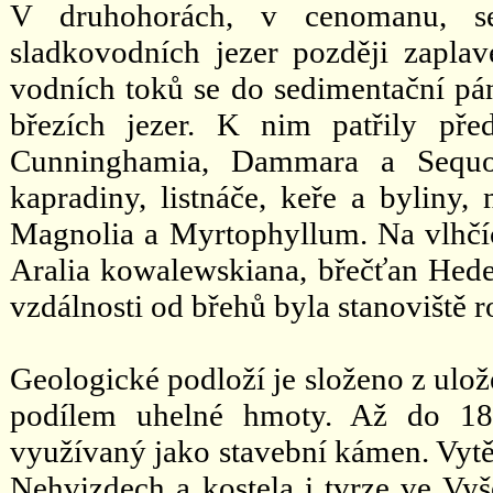
V druhohorách, v cenomanu, se
sladkovodních jezer později zapl
vodních toků se do sedimentační pán
březích jezer. K nim patřily pře
Cunninghamia, Dammara a Sequoi
kapradiny, listnáče, keře a byliny,
Magnolia a Myrtophyllum. Na vlhčíc
Aralia kowalewskiana, břečťan Hedera
vzdálnosti od břehů byla stanoviště 
Geologické podloží je složeno z ulož
podílem uhelné hmoty. Až do 18. 
využívaný jako stavební kámen. Vytěž
Nehvizdech a kostela i tvrze ve Vyš