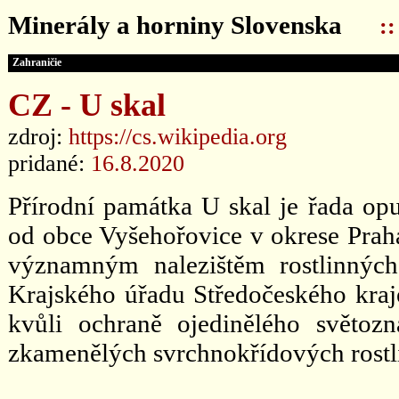
Minerály a horniny Slovenska
:
Zahraničie
CZ - U skal
zdroj:
https://cs.wikipedia.org
pridané:
16.8.2020
Přírodní památka U skal je řada opu
od obce Vyšehořovice v okrese Praha
významným nalezištěm rostlinných
Krajského úřadu Středočeského kraj
kvůli ochraně ojedinělého světoz
zkamenělých svrchnokřídových rostli