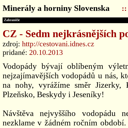
Minerály a horniny Slovenska
:
Zahraničie
CZ - Sedm nejkrásnějších 
zdroj:
http://cestovani.idnes.cz
pridané:
20.10.2013
Vodopády bývají oblíbeným výlet
nejzajímavějších vodopádů u nás, kte
na nohy, vyrážíme směr Jizerky, 
Plzeňsko, Beskydy i Jeseníky!
Návštěva nejvyššího vodopádu ne
nezklame v žádném ročním období. 