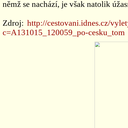
němž se nachází, je však natolik úža
Zdroj:
http://cestovani.idnes.cz/vyl
c=A131015_120059_po-cesku_tom