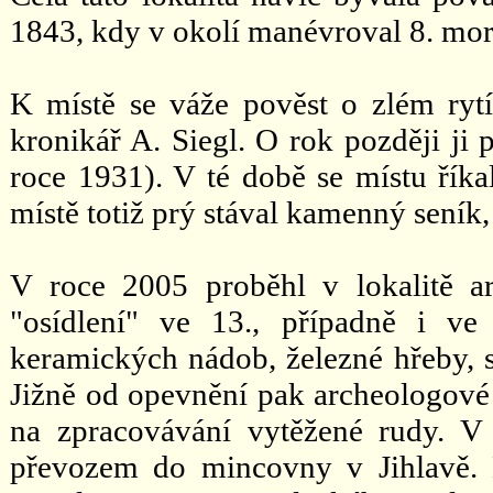
1843, kdy v okolí manévroval 8. mora
K místě se váže pověst o zlém rytí
kronikář A. Siegl. O rok později ji p
roce 1931). V té době se místu říka
místě totiž prý stával kamenný seník,
V roce 2005 proběhl v lokalitě ar
"osídlení" ve 13., případně i ve
keramických nádob, železné hřeby, 
Jižně od opevnění pak archeologové 
na zpracovávání vytěžené rudy. V
převozem do mincovny v Jihlavě. N