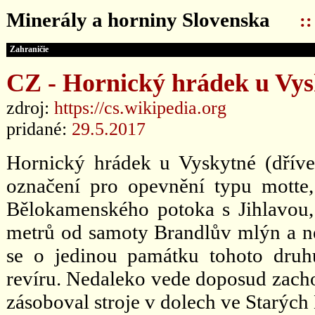
Minerály a horniny Slovenska
:
Zahraničie
CZ - Hornický hrádek u Vys
zdroj:
https://cs.wikipedia.org
pridané:
29.5.2017
Hornický hrádek u Vyskytné (dříve 
označení pro opevnění typu motte,
Bělokamenského potoka s Jihlavou, 
metrů od samoty Brandlův mlýn a ne
se o jedinou památku tohoto druh
revíru. Nedaleko vede doposud zach
zásoboval stroje v dolech ve Starých