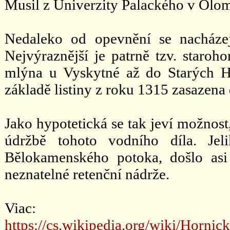
Musil z Univerzity Palackého v Olom
Nedaleko od opevnění se nacházejí
Nejvýraznější je patrně tzv. staro
mlýna u Vyskytné až do Starých H
základě listiny z roku 1315 zasazena d
Jako hypotetická se tak jeví možnost
údržbě tohoto vodního díla. Je
Bělokamenského potoka, došlo as
neznatelné retenční nádrže.
Viac:
https://cs.wikipedia.org/wiki/