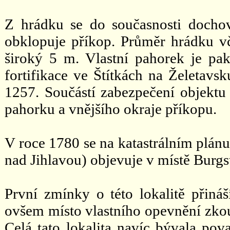
Z hrádku se do současnosti docho
obklopuje příkop. Průměr hrádku vč
široký 5 m. Vlastní pahorek je p
fortifikace ve Štítkách na Želetavs
1257. Součástí zabezpečení objektu 
pahorku a vnějšího okraje příkopu.
V roce 1780 se na katastrálním plánu
nad Jihlavou) objevuje v místě Burgs
První zmínky o této lokalitě přináš
ovšem místo vlastního opevnění zkou
Celá tato lokalita navíc bývala po