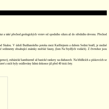
ruktur a také přechod geologických vrstev od spodního siluru až do středního devonu. Přechod
 pod Skalou. V údolí Budňanského potoka mezi Karlštejnem a dubem Sedmi bratří, je možné
ité sedimenty obsahující známky mořské fauny, (lom Na Stydlých vodách). Z čtvrtohor jsou
ápence), eubázické kambizemě až bazické rankery na diabasech. Na břidlicích a pískovcích se
é z nich byly osidlovány lidmi dokonce již před 40 tisíci lety.