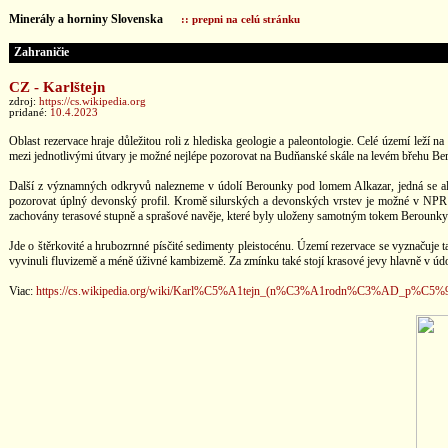
Minerály a horniny Slovenska
:: prepni na celú stránku
Zahraničie
CZ - Karlštejn
zdroj:
https://cs.wikipedia.org
pridané:
10.4.2023
Oblast rezervace hraje důležitou roli z hlediska geologie a paleontologie. Celé území leží 
mezi jednotlivými útvary je možné nejlépe pozorovat na Budňanské skále na levém břehu Be
Další z významných odkryvů nalezneme v údolí Berounky pod lomem Alkazar, jedná se ale 
pozorovat úplný devonský profil. Kromě silurských a devonských vrstev je možné v NPR Ka
zachovány terasové stupně a sprašové navěje, které byly uloženy samotným tokem Berounky 
Jde o štěrkovité a hrubozrnné písčité sedimenty pleistocénu. Území rezervace se vyznačuje 
vyvinuli fluvizemě a méně úživné kambizemě. Za zmínku také stojí krasové jevy hlavně v údol
Viac:
https://cs.wikipedia.org/wiki/Karl%C5%A1tejn_(n%C3%A1rodn%C3%AD_p%C