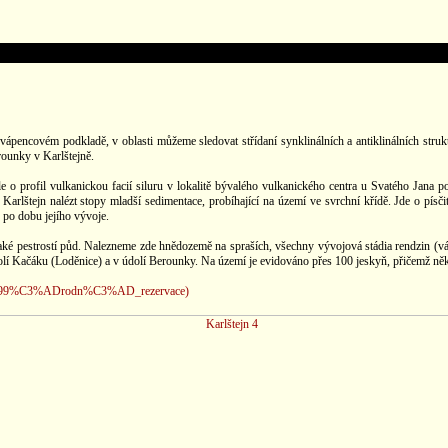
na vápencovém podkladě, v oblasti můžeme sledovat střídaní synklinálních a antiklinálních st
rounky v Karlštejně.
o profil vulkanickou facií siluru v lokalitě bývalého vulkanického centra u Svatého Jana
rlštejn nalézt stopy mladší sedimentace, probíhající na území ve svrchní křídě. Jde o písč
po dobu jejího vývoje.
také pestrostí půd. Nalezneme zde hnědozemě na spraších, všechny vývojová stádia rendzin (v
í Kačáku (Loděnice) a v údolí Berounky. Na území je evidováno přes 100 jeskyň, přičemž někter
5%99%C3%ADrodn%C3%AD_rezervace)