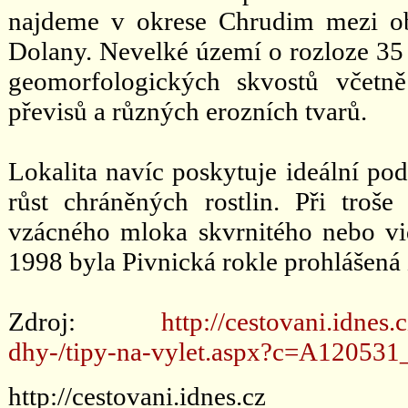
najdeme v okrese Chrudim mezi ob
Dolany. Nevelké území o rozloze 35
geomorfologických skvostů včetně
převisů a různých erozních tvarů.
Lokalita navíc poskytuje ideální po
růst chráněných rostlin. Při troš
vzácného mloka skvrnitého nebo vi
1998 byla Pivnická rokle prohlášená
Zdroj:
http://cestovani.idnes
dhy-/tipy-na-vylet.aspx?c=A12053
http://cestovani.idnes.cz