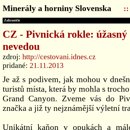
Minerály a horniny Slovenska
:
Zahraničie
CZ - Pivnická rokle: úžasný
nevedou
zdroj:
http://cestovani.idnes.cz
pridané:
21.11.2013
Je až s podivem, jak mohou v dneš
turistů místa, která by mohla s troch
Grand Canyon. Zveme vás do Pivn
značka a již ty nejznámější výletní tra
Unikátní kaňon v opukách a mál