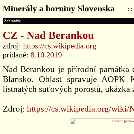
Minerály a horniny Slovenska
:
Zahraničie
CZ - Nad Berankou
zdroj:
https://cs.wikipedia.org
pridané:
8.10.2019
Nad Berankou je přírodní památka e
Blansko. Oblast spravuje AOPK 
listnatých suťových porostů, ukázka z
Zdroj:
https://cs.wikipedia.org/wik