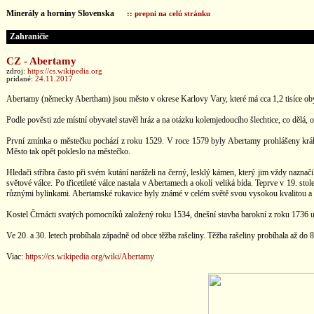
Minerály a horniny Slovenska
:: prepni na celú stránku
Zahraničie
CZ - Abertamy
zdroj:
https://cs.wikipedia.org
pridané:
24.11.2017
Abertamy (německy Abertham) jsou město v okrese Karlovy Vary, které má cca 1,2 tisíce ob
Podle pověsti zde místní obyvatel stavěl hráz a na otázku kolemjedoucího šlechtice, co dělá
První zmínka o městečku pochází z roku 1529. V roce 1579 byly Abertamy prohlášeny králov
Město tak opět pokleslo na městečko.
Hledači stříbra často při svém kutání naráželi na černý, lesklý kámen, který jim vždy nazn
světové válce. Po třicetileté válce nastala v Abertamech a okolí veliká bída. Teprve v 19.
různými bylinkami. Abertamské rukavice byly známé v celém světě svou vysokou kvalitou a r
Kostel Čtrnácti svatých pomocníků založený roku 1534, dnešní stavba barokní z roku 1736 up
Ve 20. a 30. letech probíhala západně od obce těžba rašeliny. Těžba rašeliny probíhala až do 
Viac:
https://cs.wikipedia.org/wiki/Abertamy