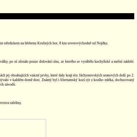
ačním střediskem na hřebenu Krušných hor, 8 km severovýchodně od Nejdku.
álky, po ní zůstalo pouze dolování cínu, ze kterého se vyrábělo kuchyňské a mešní nádobí.
dách jej obsahujících vzácné prvky, které daly kraji éru Jáchymovských uranových dolů po 2.
rých bývalo v každém domě dost. Známý byl i Abertamský kozí sýr z kozího mléka, dochucovaný
ých závodů.
vrstva rašeliny.