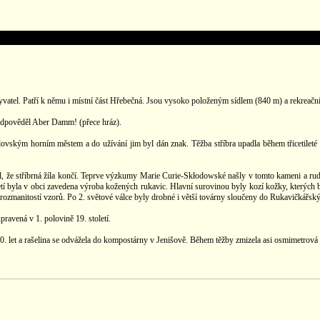
yvatel. Patří k němu i místní část Hřebečná. Jsou vysoko položeným sídlem (840 m) a rekre
, odpověděl Aber Damm! (přece hráz).
ským horním městem a do užívání jim byl dán znak. Těžba stříbra upadla během třicetileté v
ačil, že stříbrná žíla končí. Teprve výzkumy Marie Curie-Skłodowské našly v tomto kameni a ru
 století byla v obci zavedena výroba kožených rukavic. Hlavní surovinou byly kozí kožky, kte
ozmanitostí vzorů. Po 2. světové válce byly drobné i větší továrny sloučeny do Rukavičkářsk
ravená v 1. polovině 19. století.
80. let a rašelina se odvážela do kompostárny v Jenišově. Během těžby zmizela asi osmimetrová 