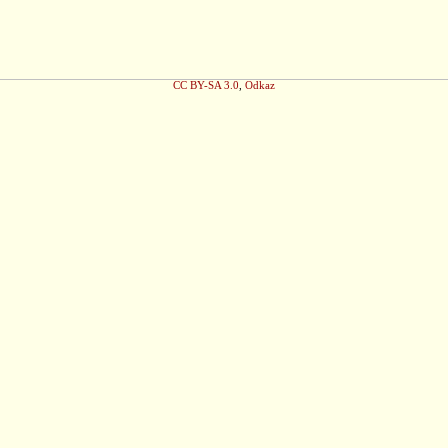
CC BY-SA 3.0
,
Odkaz