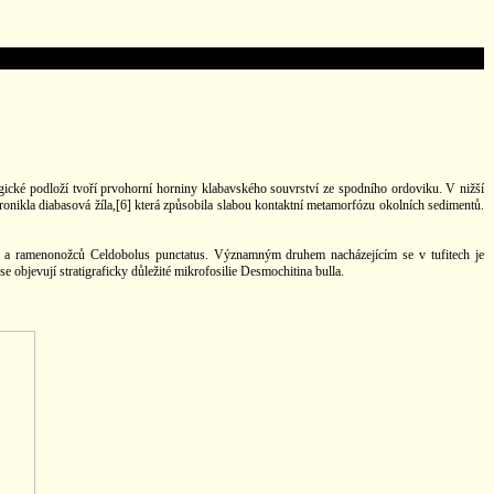
gické podloží tvoří prvohorní horniny klabavského souvrství ze spodního ordoviku. V nižší
pronikla diabasová žíla,[6] která způsobila slabou kontaktní metamorfózu okolních sedimentů.
iatus a ramenonožců Celdobolus punctatus. Významným druhem nacházejícím se v tufitech je
e objevují stratigraficky důležité mikrofosilie Desmochitina bulla.