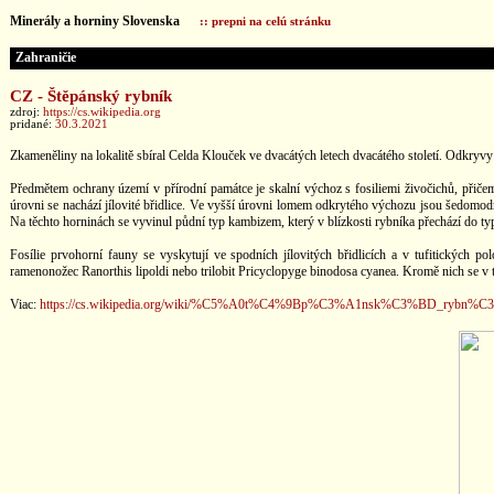
Minerály a horniny Slovenska
:: prepni na celú stránku
Zahraničie
CZ - Štěpánský rybník
zdroj:
https://cs.wikipedia.org
pridané:
30.3.2021
Zkameněliny na lokalitě sbíral Celda Klouček ve dvacátých letech dvacátého století. Odk
Předmětem ochrany území v přírodní památce je skalní výchoz s fosiliemi živočichů, přiče
úrovni se nachází jílovité břidlice. Ve vyšší úrovni lomem odkrytého výchozu jsou šedomodré
Na těchto horninách se vyvinul půdní typ kambizem, který v blízkosti rybníka přechází do ty
Fosílie prvohorní fauny se vyskytují ve spodních jílovitých břidlicích a v tufitických 
ramenonožec Ranorthis lipoldi nebo trilobit Pricyclopyge binodosa cyanea. Kromě nich se v tuf
Viac:
https://cs.wikipedia.org/wiki/%C5%A0t%C4%9Bp%C3%A1nsk%C3%BD_ry