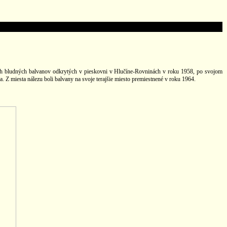
tich bludných balvanov odkrytých v pieskovni v Hlučíne-Rovninách v roku 1958, po svojom
Z miesta nálezu boli balvany na svoje terajšie miesto premiestnené v roku 1964.