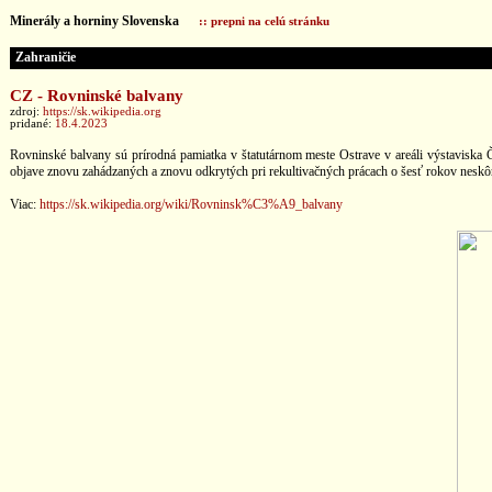
Minerály a horniny Slovenska
:: prepni na celú stránku
Zahraničie
CZ - Rovninské balvany
zdroj:
https://sk.wikipedia.org
pridané:
18.4.2023
Rovninské balvany sú prírodná pamiatka v štatutárnom meste Ostrave v areáli výstaviska
objave znovu zahádzaných a znovu odkrytých pri rekultivačných prácach o šesť rokov neskôr
Viac:
https://sk.wikipedia.org/wiki/Rovninsk%C3%A9_balvany