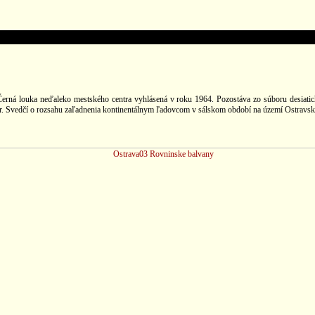
 Černá louka neďaleko mestského centra vyhlásená v roku 1964. Pozostáva zo súboru desia
. Svedčí o rozsahu zaľadnenia kontinentálnym ľadovcom v sálskom období na území Ostravska. 