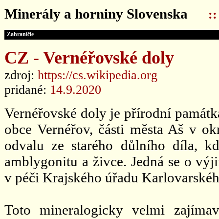
Minerály a horniny Slovenska
:
Zahraničie
CZ - Vernéřovské doly
zdroj:
https://cs.wikipedia.org
pridané:
14.9.2020
Vernéřovské doly je přírodní památka
obce Vernéřov, části města Aš v o
odvalu ze starého důlního díla, k
amblygonitu a živce. Jedná se o výj
v péči Krajského úřadu Karlovarskéh
Toto mineralogicky velmi zajímav