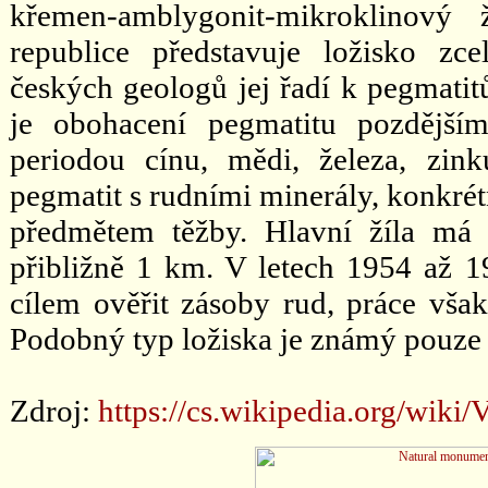
křemen-amblygonit-mikroklinový
republice představuje ložisko zc
českých geologů jej řadí k pegmatit
je obohacení pegmatitu pozdější
periodou cínu, mědi, železa, zi
pegmatit s rudními minerály, konkrét
předmětem těžby. Hlavní žíla má
přibližně 1 km. V letech 1954 až 
cílem ověřit zásoby rud, práce vša
Podobný typ ložiska je známý pouze 
Zdroj:
https://cs.wikipedia.org/