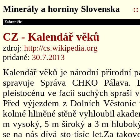
Minerály a horniny Slovenska
:
Zahraničie
CZ - Kalendář věků
zdroj:
http://cs.wikipedia.org
pridané:
30.7.2013
Kalendář věků je národní přírodní p
spravuje Správa CHKO Pálava. D
pleistocénu ve facii suchých spraší 
Před výjezdem z Dolních Věstonic v
kolmé hliněné stěně vyhloubil akade
m vysoký, 5 m široký a 3 m hluboký.
se na nás dívá sto tisíc let.Za tako