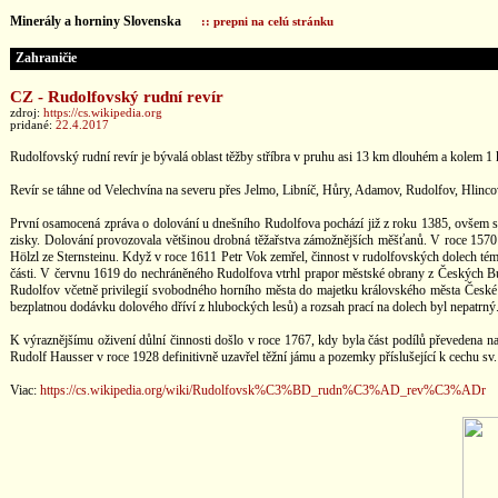
Minerály a horniny Slovenska
:: prepni na celú stránku
Zahraničie
CZ - Rudolfovský rudní revír
zdroj:
https://cs.wikipedia.org
pridané:
22.4.2017
Rudolfovský rudní revír je bývalá oblast těžby stříbra v pruhu asi 13 km dlouhém a kole
Revír se táhne od Velechvína na severu přes Jelmo, Libníč, Hůry, Adamov, Rudolfov, Hlin
První osamocená zpráva o dolování u dnešního Rudolfova pochází již z roku 1385, ovšem sku
zisky. Dolování provozovala většinou drobná těžařstva zámožnějších měšťanů. V roce 1570 v
Hölzl ze Sternsteinu. Když v roce 1611 Petr Vok zemřel, činnost v rudolfovských dolech témě
části. V červnu 1619 do nechráněného Rudolfova vtrhl prapor městské obrany z Českých Bud
Rudolfov včetně privilegií svobodného horního města do majetku královského města České Bu
bezplatnou dodávku dolového dříví z hlubockých lesů) a rozsah prací na dolech byl nepatrný.
K výraznějšímu oživení důlní činnosti došlo v roce 1767, kdy byla část podílů převedena n
Rudolf Hausser v roce 1928 definitivně uzavřel těžní jámu a pozemky příslušející k cechu sv. 
Viac:
https://cs.wikipedia.org/wiki/Rudolfovsk%C3%BD_rudn%C3%AD_rev%C3%ADr