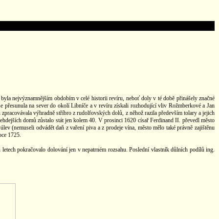
byla nejvýznamnějším obdobím v celé historii revíru, neboť doly v té době přinášely značné
 přesunula na sever do okolí Libníče a v revíru získali rozhodující vliv Rožmberkové a Jan
zpracovávala výhradně stříbro z rudolfovských dolů, z něhož razila především tolary a jejich
dejších domů zůstalo stát jen kolem 40. V prosinci 1620 císař Ferdinand II. převedl město
lev (nemuseli odvádět daň z vaření piva a z prodeje vína, město mělo také právně zajištěnu
oce 1725.
letech pokračovalo dolování jen v nepatrném rozsahu. Poslední vlastník důlních podílů ing.