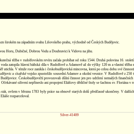
m 1 km širokém na západním svahu Lišovského prahu, východně od Českých Budějovic.
covou Horu, Dubičné, Dobrou Vodu a Doubravici k Vidovu na jihu.
tečná těžba v rudolfovském revíru začala probíhat od roku 1544. Druhá polovina 16. století 
oda zatopila hlavní báňská díla v Rudolfově a Adamově až do výšky 120 m a vlastní těžba se
ř utichla. V témže roce zanikla i českobudějovická mincovna, která po celou dobu své činnosti 
ějovic a císařské vojsko zpustošilo sousední Adamov a okolní vesnice. V Rudolfově z 250 teh
dějovice. Českobudějovičtí provozovali důlní činnost jen pro udržení nemalých finančních ú
 Očekávané oživení nepřineslo ani propojení Eliášovy dědičné štoly se šachtou sv. Floriána v r
a stát, ovšem v březnu 1783 byly práce na obnově starých dolů předčasně ukončeny. V dalších 
Eliáše rozparceloval.