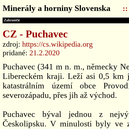
Minerály a horniny Slovenska
:
Zahraničie
CZ - Puchavec
zdroj:
https://cs.wikipedia.org
pridané:
21.2.2020
Puchavec (341 m n. m., německy Neu
Libereckém kraji. Leží asi 0,5 km
katastrálním území obce Provo
severozápadu, přes jih až východ.
Puchavec býval jednou z nejvýz
Českolipsku. V minulosti byly ve 