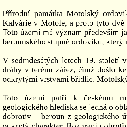
Přírodní památka Motolský ordovi
Kalvárie v Motole, a proto tyto dvě
Toto území má význam především jak
berounského stupně ordoviku, který má
V sedmdesátých letech 19. století v
dráhy v terénu zářez, čímž došlo k
odkrytými vrstvami břidlic. Motolsk
Toto území patří k českému ma
geologického hlediska se jedná o obl
dobrotiv – beroun z geologického út
odkrytý charakter. Rozhraní dobroti