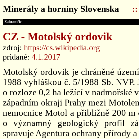
Minerály a horniny Slovenska
:
Zahraničie
CZ - Motolský ordovik
zdroj:
https://cs.wikipedia.org
pridané:
4.1.2017
Motolský ordovik je chráněné území 
1988 vyhláškou č. 5/1988 Sb. NVP. 
o rozloze 0,2 ha ležící v nadmořské 
západním okraji Prahy mezi Motolem
nemocnice Motol a přibližně 200 m 
o významný geologický profil zář
spravuje Agentura ochrany přírody a