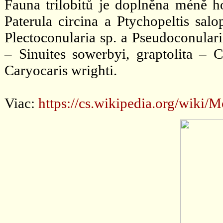
Fauna trilobitů je doplněna méně 
Paterula circina a Ptychopeltis sal
Plectoconularia sp. a Pseudoconular
– Sinuites sowerbyi, graptolita – C
Caryocaris wrighti.
Viac:
https://cs.wikipedia.org/wik