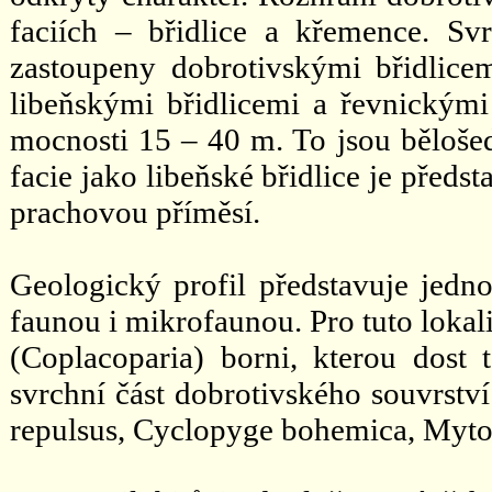
faciích – břidlice a křemence. Sv
zastoupeny dobrotivskými břidlice
libeňskými břidlicemi a řevnickým
mocnosti 15 – 40 m. To jsou bělošed
facie jako libeňské břidlice je předs
prachovou příměsí.
Geologický profil představuje jedn
faunou i mikrofaunou. Pro tuto lokal
(Coplacoparia) borni, kterou dost 
svrchní část dobrotivského souvrství
repulsus, Cyclopyge bohemica, Mytoc