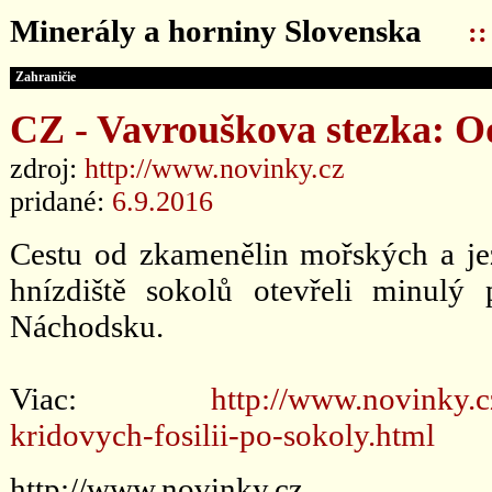
Minerály a horniny Slovenska
:
Zahraničie
CZ - Vavrouškova stezka: Od
zdroj:
http://www.novinky.cz
pridané:
6.9.2016
Cestu od zkamenělin mořských a je
hnízdiště sokolů otevřeli minulý
Náchodsku.
Viac:
http://www.novinky.c
kridovych-fosilii-po-sokoly.html
http://www.novinky.cz