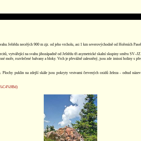
svahu Ještědu necelých 900 m zjz. od jeho vrcholu, asi 1 km severovýchodně od Hořeních Pasek
arcitů, vytvářející na svahu jihozápadně od Ještědu tři asymetrické skalní skupiny směru SV–
enné moře, rozvlečené balvany a bloky. Vrch je převážně zalesněný, jsou zde imisní holiny s p
. Plochy puklin na zdejší skále jsou pokryty vrstvami červených oxidů železa - odtud název
1t%C4%9Bd)