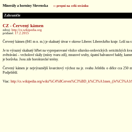
Minerály a horniny Slovenska
:: prepni na celú stránku
Zahraničie
CZ - Červený kámen
zdroj:
http://cs.wikipedia.org
pridané:
17.2.2015
Červený kámen (841 m n. m.) je skalnatý útvar v okrese Liberec Libereckého kraje. Leží na 
Je to výrazný skalnatý hřbet na vypreparované vložce silursko-ordovických sericitických kv
zvětrávání – vrcholové skály (místy tvaru zdí), mrazové sruby, úpatní balvanové haldy, kam
je borůvka. Jsou zde horolezecké terény.
Červený kámen je nejvýraznější kvarcitový výchoz na jz. svahu Ještědu o délce cca 250 m
Podještědí.
Viac:
http://cs.wikipedia.org/wiki/%C4%8Cerven%C3%BD_k%C3%A1men_(Je%C5%A