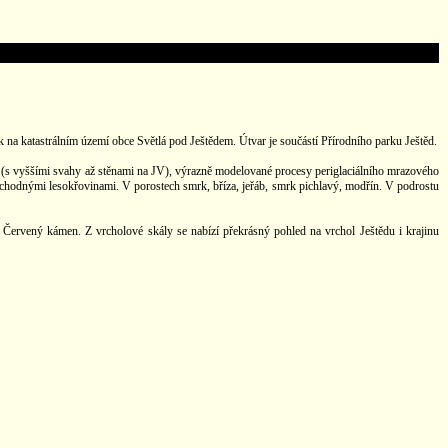
 na katastrálním území obce Světlá pod Ještědem. Útvar je součástí Přírodního parku Ještěd.
JZ (s vyššími svahy až stěnami na JV), výrazně modelované procesy periglaciálního mrazového
řechodnými lesokřovinami. V porostech smrk, bříza, jeřáb, smrk pichlavý, modřín. V podrostu
 Červený kámen. Z vrcholové skály se nabízí překrásný pohled na vrchol Ještědu i krajinu