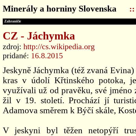
Minerály a horniny Slovenska
:
Zahraničie
CZ - Jáchymka
zdroj:
http://cs.wikipedia.org
pridané:
16.8.2015
Jeskyně Jáchymka (též zvaná Evina)
kras v údolí Křtinského potoka, j
využívali už od pravěku, své jméno 
žil v 19. století. Prochází jí turi
Adamova směrem k Býčí skále, Kostel
V jeskyni byl těžen netopýří tr