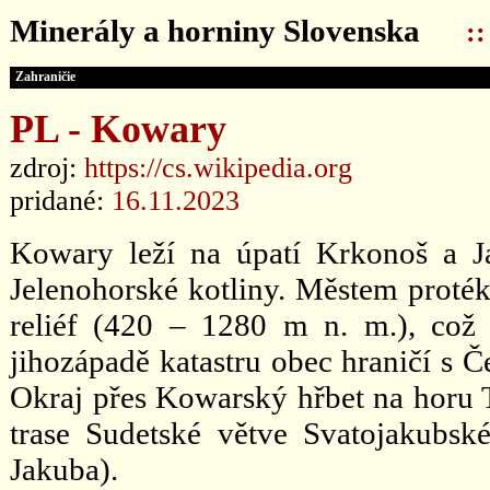
Minerály a horniny Slovenska
:
Zahraničie
PL - Kowary
zdroj:
https://cs.wikipedia.org
pridané:
16.11.2023
Kowary leží na úpatí Krkonoš a Ja
Jelenohorské kotliny. Městem proték
reliéf (420 – 1280 m n. m.), což
jihozápadě katastru obec hraničí s
Okraj přes Kowarský hřbet na horu T
trase Sudetské větve Svatojakubsk
Jakuba).