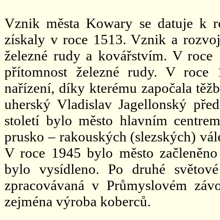
Vznik města Kowary se datuje k 
získaly v roce 1513. Vznik a rozvo
železné rudy a kovářstvím. V roce
přítomnost železné rudy. V roce
nařízení, díky kterému započala těžb
uherský Vladislav Jagellonský př
století bylo město hlavním centre
prusko – rakouských (slezských) vá
V roce 1945 bylo město začleněno
bylo vysídleno. Po druhé světové
zpracovávaná v Průmyslovém závod
zejména výroba koberců.