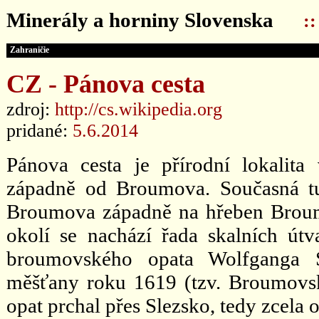
Minerály a horniny Slovenska
:
Zahraničie
CZ - Pánova cesta
zdroj:
http://cs.wikipedia.org
pridané:
5.6.2014
Pánova cesta je přírodní lokalit
západně od Broumova. Současná turi
Broumova západně na hřeben Broum
okolí se nachází řada skalních út
broumovského opata Wolfganga S
měšťany roku 1619 (tzv. Broumovsk
opat prchal přes Slezsko, tedy zcel