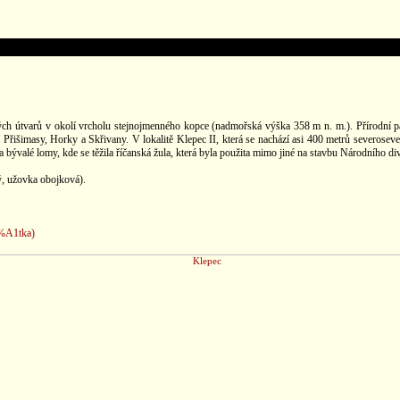
h útvarů v okolí vrcholu stejnojmenného kopce (nadmořská výška 358 m n. m.). Přírodní pam
Přišimasy, Horky a Skřivany. V lokalitě Klepec II, která se nachází asi 400 metrů severoseve
bývalé lomy, kde se těžila říčanská žula, která byla použita mimo jiné na stavbu Národního div
dý, užovka obojková).
%A1tka)