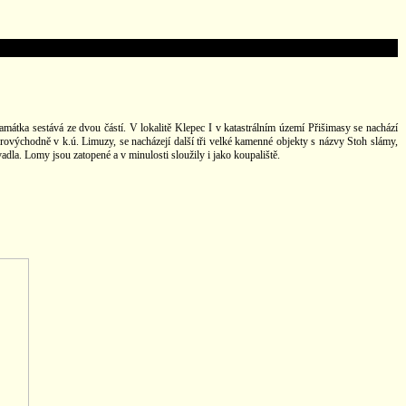
átka sestává ze dvou částí. V lokalitě Klepec I v katastrálním území Přišimasy se nachází
rovýchodně v k.ú. Limuzy, se nacházejí další tři velké kamenné objekty s názvy Stoh slámy,
adla. Lomy jsou zatopené a v minulosti sloužily i jako koupaliště.