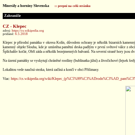
Minerály a horniny Slovenska
:: prepni na celú stránku
Zahraničie
CZ - Klepec
zdroj:
https://cs.wikipedia.org
pridané:
6.5.2018
Klepec je přírodní památka v okresu Kolín, důvodem ochrany je několik bizarních kamennýc
kamenný objekt Slouha, kde je umístěna pamětní deska padlým v první světové válce z obcí 
Šplíchalův kočár, Obří záda a několik bezejmenných balvanů. Na severní straně hory jsou dva 
Na území památky se vyskytují chráněné rostliny (bublinatka jižní) a živočichové (lejsek še
Lokalitou vede naučná stezka, která začíná a končí v obci Přišimasy.
Viac:
https://cs.wikipedia.org/wiki/Klepec_(p%C5%99%C3%ADrodn%C3%AD_pam%C3