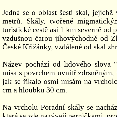
Jedná se o oblast šesti skal, jejich
metrů. Skály, tvořené migmatický
turistické cestě asi 1 km severně od 
vzdušnou čarou jihovýchodně od Z
České Křižánky, vzdálené od skal z
Název pochází od lidového slova "p
mísa s povrchem uvnitř zdrsněným, v
jak se říkalo osmi mísám na vrcholc
cm a hloubku 30 cm.
Na vrcholu Poradní skály se nacháze
které se zde nazývají perničkami, p