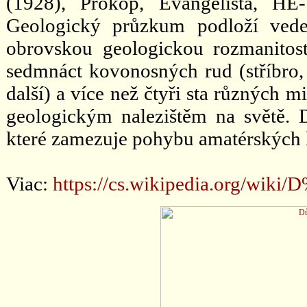
(1928), Prokop, Evangelista, HE
Geologický průzkum podloží vede
obrovskou geologickou rozmanitost
sedmnáct kovonosných rud (stříbro, u
další) a více než čtyři sta různých m
geologickým nalezištěm na světě. 
které zamezuje pohybu amatérských 
Viac:
https://cs.wikipedia.org/wik