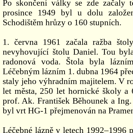
Po skončení války se zde začaly t
prosince 1949 byl u dolu založe
Schodištěm hrůzy o 160 stupních.
1. června 1961 začala ražba štol
nevyhovující štolu Daniel. Tou byl
radonová voda. Štola byla lázní
Léčebným lázním 1. dubna 1964 před
staly jeho výhradním majitelem. V r
let města, 250 let hornické školy a 
prof. Ak. František Běhounek a Ing. F
byl vrt HG-1 přejmenován na Prame
Léčebné lázně v letech 1992–1996 pr