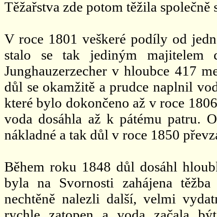
Těžařstva zde potom těžila společně
V roce 1801 veškeré podíly od jedn
stalo se tak jediným majitelem 
Junghauzerzecher v hloubce 417 met
důl se okamžitě a prudce naplnil vo
které bylo dokončeno až v roce 1806
voda dosáhla až k pátému patru. O
nákladné a tak důl v roce 1850 převza
Během roku 1848 důl dosáhl hloub
byla na Svornosti zahájena těžba
nechtěně nalezli další, velmi vyd
rychle zatopen a voda začala bý