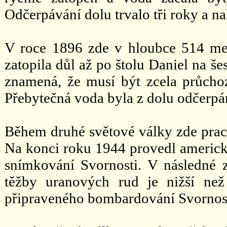
Odčerpávání dolu trvalo tři roky a 
V roce 1896 zde v hloubce 514 met
zatopila důl až po štolu Daniel na še
znamená, že musí být zcela průcho
Přebytečná voda byla z dolu odčerpá
Během druhé světové války zde praco
Na konci roku 1944 provedl americký
snímkování Svornosti. V následné z
těžby uranových rud je nižší ne
připraveného bombardování Svornosti 