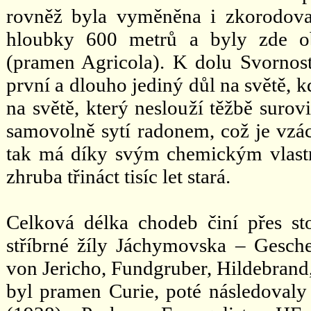
rovněž byla vyměněna i zkorodova
hloubky 600 metrů a byly zde ob
(pramen Agricola). K dolu Svornost
první a dlouho jediný důl na světě, k
na světě, který neslouží těžbě suro
samovolně sytí radonem, což je vzác
tak má díky svým chemickým vlastn
zhruba třináct tisíc let stará.
Celková délka chodeb činí přes st
stříbrné žíly Jáchymovska – Gesch
von Jericho, Fundgruber, Hildebran
byl pramen Curie, poté následoval