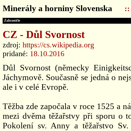
Minerály a horniny Slovenska
:
Zahraničie
CZ - Důl Svornost
zdroj:
https://cs.wikipedia.org
pridané:
18.10.2016
Důl Svornost (německy Einigkeitsc
Jáchymově. Současně se jedná o nejs
ale i v celé Evropě.
Těžba zde započala v roce 1525 a ná
mezi dvěma těžařstvy při sporu o to
Pokolení sv. Anny a těžařstvo S