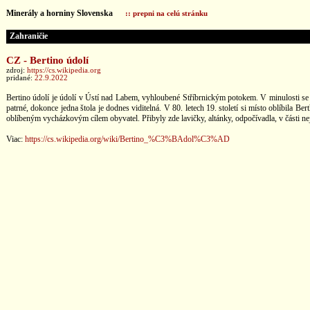
Minerály a horniny Slovenska
:: prepni na celú stránku
Zahraničie
CZ - Bertino údolí
zdroj:
https://cs.wikipedia.org
pridané:
22.9.2022
Bertino údolí je údolí v Ústí nad Labem, vyhloubené Stříbrnickým potokem. V minulosti se u 
patrné, dokonce jedna štola je dodnes viditelná. V 80. letech 19. století si místo oblíbila
oblíbeným vycházkovým cílem obyvatel. Přibyly zde lavičky, altánky, odpočívadla, v části n
Viac:
https://cs.wikipedia.org/wiki/Bertino_%C3%BAdol%C3%AD