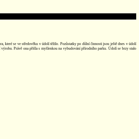
 které se ve středověku v údolí těžilo. Pozůstatky po důlní činnosti jsou ještě dnes v údolí
tní výrobu. Právě ona přišla s myšlenkou na vybudování přírodního parku. Údolí se brzy stalo