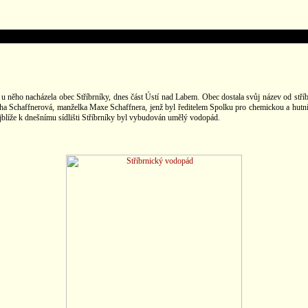
něho nacházela obec Stříbrníky, dnes část Ústí nad Labem. Obec dostala svůj název od stříbra,
 Bertha Schaffnerová, manželka Maxe Schaffnera, jenž byl ředitelem Spolku pro chemickou a hu
ejblíže k dnešnímu sídlišti Stříbrníky byl vybudován umělý vodopád.