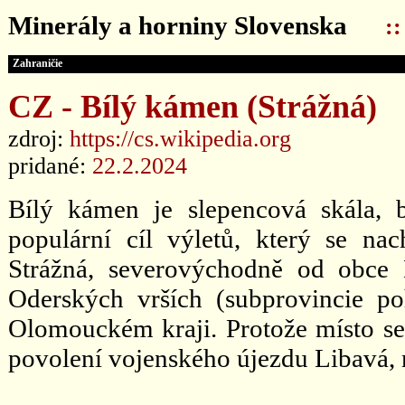
Minerály a horniny Slovenska
:
Zahraničie
CZ - Bílý kámen (Strážná)
zdroj:
https://cs.wikipedia.org
pridané:
22.2.2024
Bílý kámen je slepencová skála, 
populární cíl výletů, který se n
Strážná, severovýchodně od obce
Oderských vrších (subprovincie p
Olomouckém kraji. Protože místo se 
povolení vojenského újezdu Libavá, 