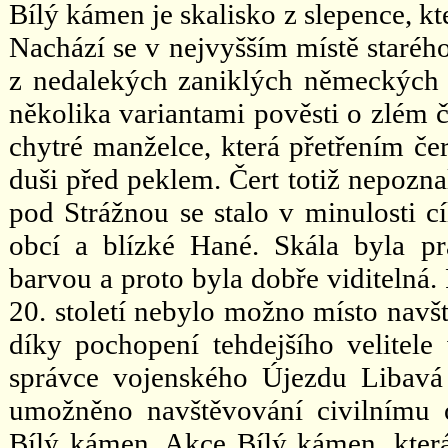
Bílý kámen je skalisko z slepence, kt
Nachází se v nejvyšším místě staréh
z nedalekých zaniklých německých o
několika variantami pověsti o zlém č
chytré manželce, která přetřením če
duši před peklem. Čert totiž nepozna
pod Strážnou se stalo v minulosti 
obcí a blízké Hané. Skála byla pr
barvou a proto byla dobře viditelná.
20. století nebylo možno místo navšt
díky pochopení tehdejšího velitele
správce vojenského Újezdu Libavá 
umožněno navštěvování civilnímu o
Bílý kámen. Akce Bílý kámen, která