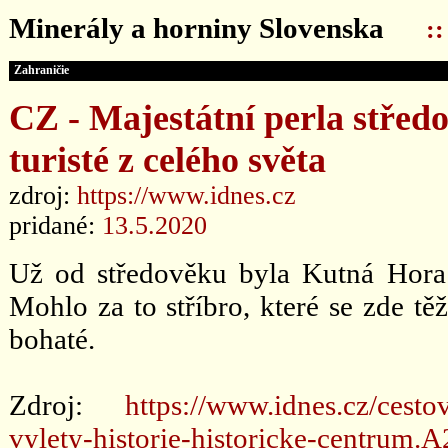
Minerály a horniny Slovenska
:
Zahraničie
CZ - Majestátní perla střed
turisté z celého světa
zdroj:
https://www.idnes.cz
pridané:
13.5.2020
Už od středověku byla Kutná Hora
Mohlo za to stříbro, které se zde tě
bohaté.
Zdroj:
https://www.idnes.cz/cest
vylety-historie-historicke-centru