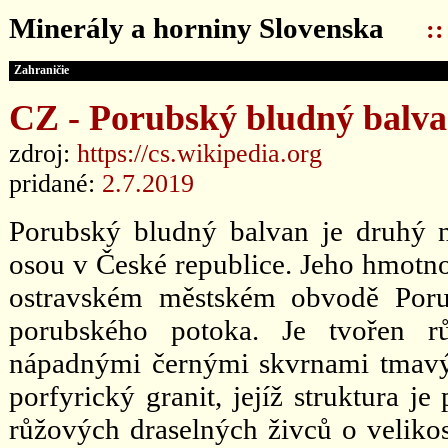
Minerály a horniny Slovenska
:
Zahraničie
CZ - Porubský bludný balv
zdroj:
https://cs.wikipedia.org
pridané:
2.7.2019
Porubský bludný balvan je druhý ne
osou v České republice. Jeho hmotnos
ostravském městském obvodě Poru
porubského potoka. Je tvořen r
nápadnými černými skvrnami tmavý
porfyrický granit, jejíž struktura j
růžových draselných živců o velikos