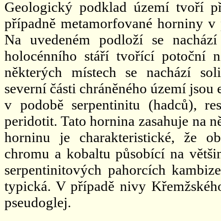
Geologický podklad území tvoří pře
případně metamorfované horniny v po
Na uvedeném podloží se nachází 
holocénního stáří tvořící potoční n
některých místech se nachází soli
severní části chráněného území jsou 
v podobě serpentinitu (hadců), re
peridotit. Tato hornina zasahuje na 
horninu je charakteristické, že o
chromu a kobaltu působící na většin
serpentinitových pahorcích kambi
typická. V případě nivy Křemžského
pseudoglej.