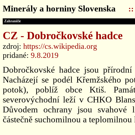
Minerály a horniny Slovenska
:
Zahraničie
CZ - Dobročkovské hadce
zdroj:
https://cs.wikipedia.org
pridané:
9.8.2019
Dobročkovské hadce jsou přírodní 
Nacházejí se podél Křemžského po
potok), poblíž obce Ktiš. Pamá
severovýchodní leží v CHKO Blansk
Důvodem ochrany jsou svahové l
částečně suchomilnou a teplomilnou