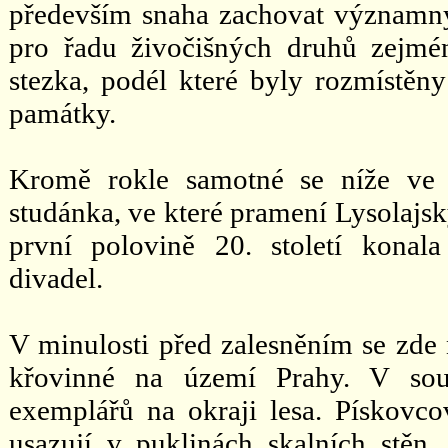
především snaha zachovat významný
pro řadu živočišných druhů zejmén
stezka, podél které byly rozmístěny 
památky.
Kromě rokle samotné se níže ve 
studánka, ve které pramení Lysolajsk
první polovině 20. století konala
divadel.
V minulosti před zalesněním se zde n
křovinné na území Prahy. V souč
exemplářů na okraji lesa. Pískovco
usazují v puklinách skalních stěn, 