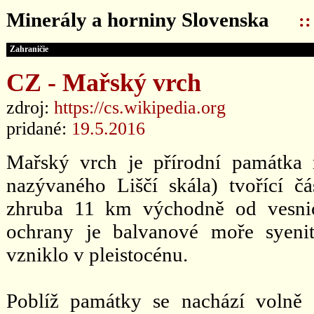
Minerály a horniny Slovenska
:
Zahraničie
CZ - Mařský vrch
zdroj:
https://cs.wikipedia.org
pridané:
19.5.2016
Mařský vrch je přírodní památka 
nazývaného Liščí skála) tvořící č
zhruba 11 km východně od vesnic
ochrany je balvanové moře syeni
vzniklo v pleistocénu.
Poblíž památky se nachází volně 