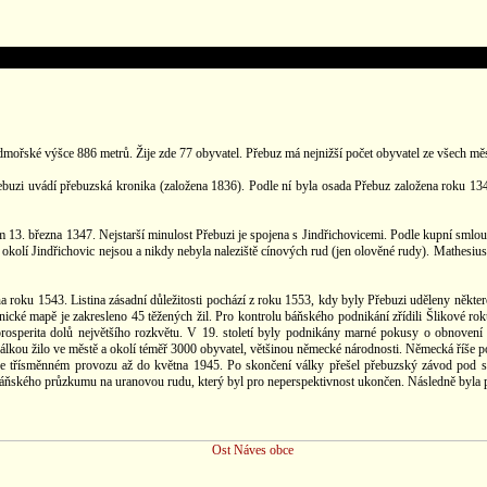
mořské výšce 886 metrů. Žije zde 77 obyvatel. Přebuz má nejnižší počet obyvatel ze všech měst
ebuzi uvádí přebuzská kronika (založena 1836). Podle ní byla osada Přebuz založena roku 134
em 13. března 1347. Nejstarší minulost Přebuzi je spojena s Jindřichovicemi. Podle kupní smlou
ní okolí Jindřichovic nejsou a nikdy nebyla naleziště cínových rud (jen olověné rudy). Mathesi
 roku 1543. Listina zásadní důležitosti pochází z roku 1553, kdy byly Přebuzi uděleny něk
ické mapě je zakresleno 45 těžených žil. Pro kontrolu báňského podnikání zřídili Šlikové r
rosperita dolů největšího rozkvětu. V 19. století byly podnikány marné pokusy o obnovení
u válkou žilo ve městě a okolí téměř 3000 obyvatel, většinou německé národnosti. Německá říše
 ve třísměnném provozu až do května 1945. Po skončení války přešel přebuzský závod pod s
áňského průzkumu na uranovou rudu, který byl pro neperspektivnost ukončen. Následně byla p