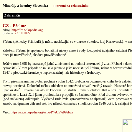
Minerály a horniny Slovenska
:: prepni na celú stránku
Zahraničie
CZ - Přebuz
zdroj:
https://cs.wikipedia.org
pridané:
22.10.2022
Přebuz (německy Frühbuß) je město nacházející se v okrese Sokolov, kraj Karlovarský, v nad
Založení Přebuzi je spojeno s bohatými nálezy cínové rudy. Letopočet údajného založení Př
dnes již neověřitelné, ale dost pravděpodobné.
Ještě v roce 1898 byl na stropě jedné z místností na radnici rozeznatelný znak Přebuzi s dat
rýžoviště). V tom případě se muselo jednat o ještě neexistující Přebuz, neboť v bezprostřed
1347 v přebuzské kronice je neprokazatelný, ale historicky věrohodný.
První písemná zmínka o obci pochází z roku 1542, přebuzská pozemková kniha byla založena
rozvoj hornictví. Dolování mělo s ohledem na množství odvalů značný rozsah. Na staré horn
úpadku dolů. Oživení nastalo až koncem 17. století. Právě v období 1698–1760 dosáhla p
společností, která těžní jámu prohloubila a propojila se šachtou Otto. Před druhou světovo
(pod nátlakem) odkoupila. Vytěžená ruda byla zpracovávána na úpravně, která pracovala
zásobovat úpravnu déle než rok. Po náhodném nálezu smolince roku 1946 došlo k zahájení b
Viac:
https://cs.wikipedia.org/wiki/P%C5%99ebuz