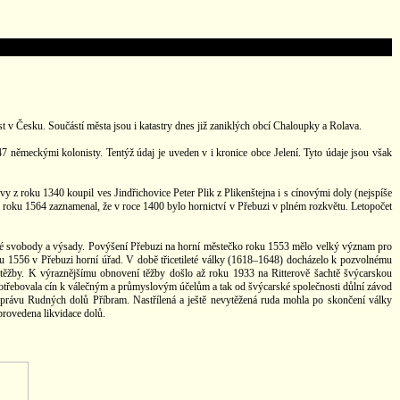
 v Česku. Součástí města jsou i katastry dnes již zaniklých obcí Chaloupky a Rolava.
7 německými kolonisty. Tentýž údaj je uveden v i kronice obce Jelení. Tyto údaje jsou však
vy z roku 1340 koupil ves Jindřichovice Peter Plik z Plikenštejna i s cínovými doly (nejspíše
us roku 1564 zaznamenal, že v roce 1400 bylo hornictví v Přebuzi v plném rozkvětu. Letopočet
teré svobody a výsady. Povýšení Přebuzi na horní městečko roku 1553 mělo velký význam pro
oku 1556 v Přebuzi horní úřad. V době třicetileté války (1618–1648) docházelo k pozvolnému
 těžby. K výraznějšímu obnovení těžby došlo až roku 1933 na Ritterově šachtě švýcarskou
 potřebovala cín k válečným a průmyslovým účelům a tak od švýcarské společnosti důlní závod
právu Rudných dolů Příbram. Nastřílená a ještě nevytěžená ruda mohla po skončení války
rovedena likvidace dolů.