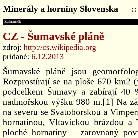
Minerály a horniny Slovenska
:
Zahraničie
CZ - Šumavské pláně
zdroj:
http://cs.wikipedia.org
pridané:
6.12.2013
Šumavské pláně jsou geomorfolog
Rozprostírají se na ploše 670 km2 
podcelkem Šumavy a zabírají 40 %
nadmořskou výšku 980 m.[1] Na záp
na severu se Svatoborskou a Vimpe
hornatinou, Vltavickou brázdou a 
ploché hornatiny – zarovnaný pov