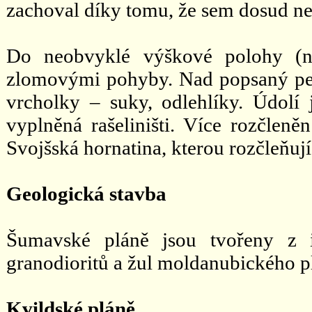
zachoval díky tomu, že sem dosud ne
Do neobvyklé výškové polohy (n
zlomovými pohyby. Nad popsaný pen
vrcholky – suky, odlehlíky. Údolí 
vyplněná rašeliništi. Více rozčleně
Svojšská hornatina, kterou rozčleňu
Geologická stavba
Šumavské pláně jsou tvořeny z i
granodioritů a žul moldanubického p
Kvildské pláně