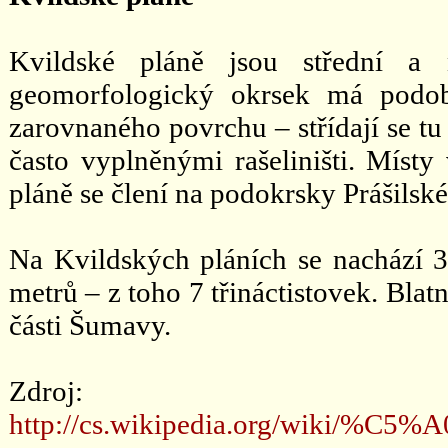
Kvildské pláně jsou střední a 
geomorfologický okrsek má podob
zarovnaného povrchu – střídají se t
často vyplněnými rašeliništi. Místy
pláně se člení na podokrsky Prášilsk
Na Kvildských pláních se nachází 
metrů – z toho 7 třináctistovek. Bla
části Šumavy.
Zdroj:
http://cs.wikipedia.org/wiki/