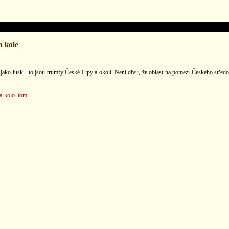
a kole
jako lusk - to jsou trumfy České Lípy a okolí. Není divu, že oblast na pomezí Českého střed
na-kolo_tom