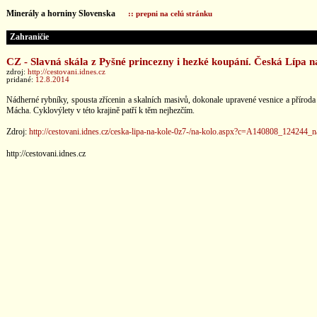
Minerály a horniny Slovenska
:: prepni na celú stránku
Zahraničie
CZ - Slavná skála z Pyšné princezny i hezké koupání. Česká Lípa n
zdroj:
http://cestovani.idnes.cz
pridané:
12.8.2014
Nádherné rybníky, spousta zřícenin a skalních masivů, dokonale upravené vesnice a příroda 
Mácha. Cyklovýlety v této krajině patří k těm nejhezčím.
Zdroj:
http://cestovani.idnes.cz/ceska-lipa-na-kole-0z7-/na-kolo.aspx?c=A140808_124244_
http://cestovani.idnes.cz