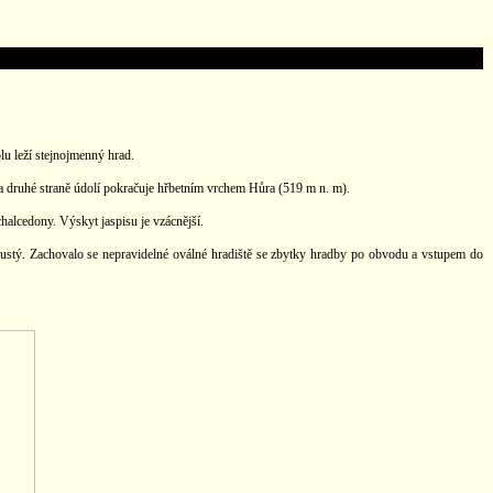
lu leží stejnojmenný hrad.
a druhé straně údolí pokračuje hřbetním vrchem Hůra (519 m n. m).
halcedony. Výskyt jaspisu je vzácnější.
pustý. Zachovalo se nepravidelné oválné hradiště se zbytky hradby po obvodu a vstupem do