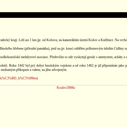
radecký kraj). Leží asi 1 km jjz. od Košova, na katastrálním území Košov a Kněžnice. Na vrcho
dlinského hřebene (přírodní památka), jenž na jjv. konci oddělen průlomovým údolím Cidliny n
 podkrkonošské melafyrové asociace. Především se zde vyskytují geody s ametystem, acháty a c
toletí). Roku 1442 byl prý dobyt husitským vojskem a od roku 1462 je již připomínán jako 
ch mohutným příkopem a valem, na jihu zdvojeným.
kovsk%C3%BD_h%C5%99bet)