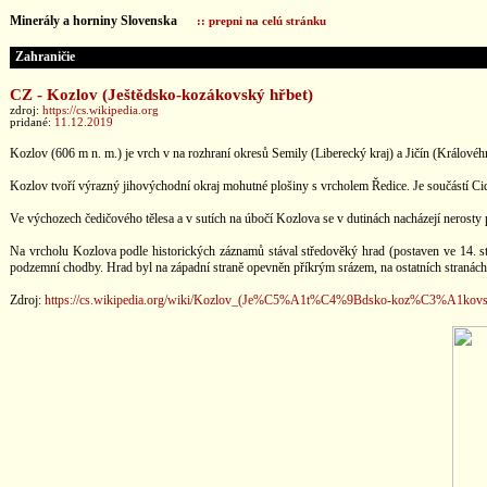
Minerály a horniny Slovenska
:: prepni na celú stránku
Zahraničie
CZ - Kozlov (Ještědsko-kozákovský hřbet)
zdroj:
https://cs.wikipedia.org
pridané:
11.12.2019
Kozlov (606 m n. m.) je vrch v na rozhraní okresů Semily (Liberecký kraj) a Jičín (Královéh
Kozlov tvoří výrazný jihovýchodní okraj mohutné plošiny s vrcholem Ředice. Je součástí Ci
Ve výchozech čedičového tělesa a v sutích na úbočí Kozlova se v dutinách nacházejí nerosty
Na vrcholu Kozlova podle historických záznamů stával středověký hrad (postaven ve 14. s
podzemní chodby. Hrad byl na západní straně opevněn příkrým srázem, na ostatních straná
Zdroj:
https://cs.wikipedia.org/wiki/Kozlov_(Je%C5%A1t%C4%9Bdsko-koz%C3%A1