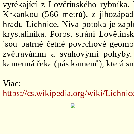
vytékající z Lovětínského rybníka.
Krkankou (566 metrů), z jihozápad
hradu Lichnice. Niva potoka je zap
krystalinika. Porost strání Lovětíns
jsou patrné četné povrchové geomo
zvětráváním a svahovými pohyby.
kamenná řeka (pás kamenů), která s
Viac:
https://cs.wikipedia.org/wiki