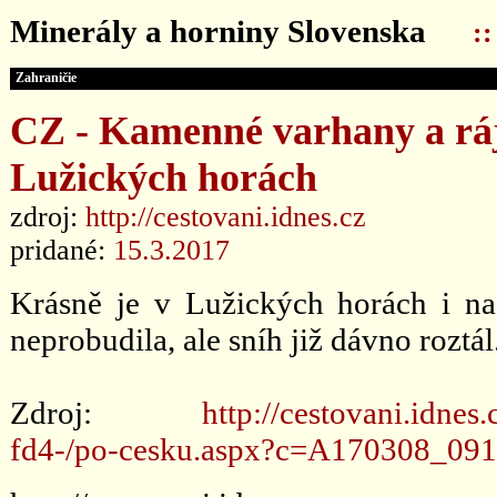
Minerály a horniny Slovenska
:
Zahraničie
CZ - Kamenné varhany a ráj
Lužických horách
zdroj:
http://cestovani.idnes.cz
pridané:
15.3.2017
Krásně je v Lužických horách i na 
neprobudila, ale sníh již dávno roztál
Zdroj:
http://cestovani.idnes
fd4-/po-cesku.aspx?c=A170308_09