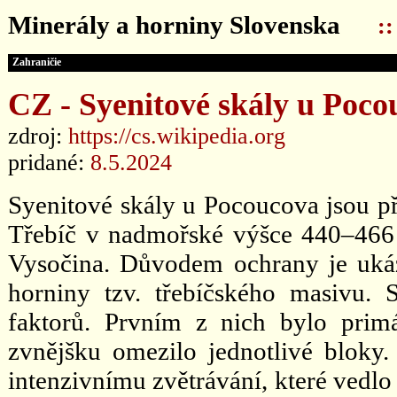
Minerály a horniny Slovenska
:
Zahraničie
CZ - Syenitové skály u Poco
zdroj:
https://cs.wikipedia.org
pridané:
8.5.2024
Syenitové skály u Pocoucova jsou př
Třebíč v nadmořské výšce 440–466 
Vysočina. Důvodem ochrany je ukáz
horniny tzv. třebíčského masivu. 
faktorů. Prvním z nich bylo prim
zvnějšku omezilo jednotlivé bloky.
intenzivnímu zvětrávání, které vedl