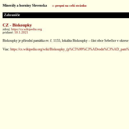
Minerály a horniny Slovenska
:: prepni na celú stránku
Zahraničie
CZ - Biskoupky
zdroj:
https://cs.wikipedia.org
pridané:
10.1.2021
Biskoupky je přírodní památka ev. č. 1155, lokalita Biskoupky – část obce Sebečice v okre
Viac:
https://cs.wikipedia.org/wiki/Biskoupky_(p%C5%99%C3%ADrodn%C3%AD_pam