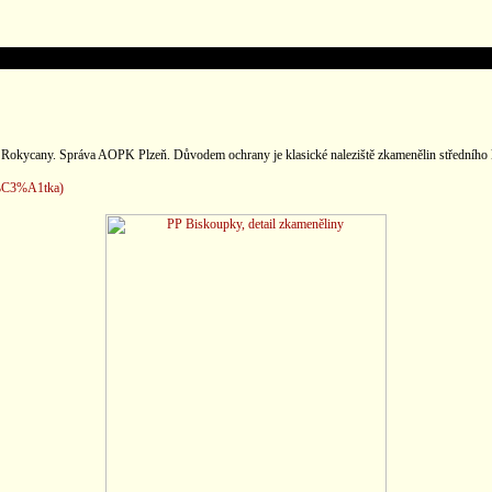
se Rokycany. Správa AOPK Plzeň. Důvodem ochrany je klasické naleziště zkamenělin středního k
%C3%A1tka)