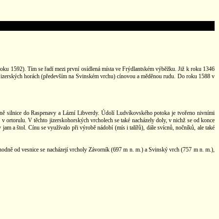
k roku 1592). Tím se řadí mezi první osídlená místa ve Frýdlantském výběžku. Již k roku 1346
v Jizerských horách (především na Svinském vrchu) cínovou a měděnou rudu. Do roku 1588 v
bližně silnice do Raspenavy a Lázní Libverdy. Údolí Ludvíkovského potoka je tvořeno nivními
 v ortorulu. V těchto jizerskohorských vrcholech se také nacházely doly, v nichž se od konce
y jam a štol. Cínu se využívalo při výrobě nádobí (mís i talířů), dále svícnů, nočníků, ale také
chodně od vesnice se nacházejí vrcholy Závorník (697 m n. m.) a Svinský vrch (757 m n. m.),