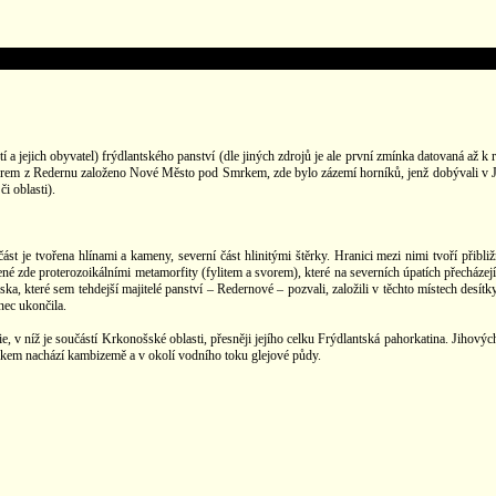
 a jejich obyvatel) frýdlantského panství (dle jiných zdrojů je ale první zmínka datovaná až 
hiorem z Redernu založeno Nové Město pod Smrkem, zde bylo zázemí horníků, jenž dobývali 
či oblasti).
 část je tvořena hlínami a kameny, severní část hlinitými štěrky. Hranici mezi nimi tvoří při
né zde proterozoikálními metamorfity (fylitem a svorem), které na severních úpatích přecházejí
lska, které sem tehdejší majitelé panství – Redernové – pozvali, založili v těchto místech desítk
nec ukončila.
 v níž je součástí Krkonošské oblasti, přesněji jejího celku Frýdlantská pahorkatina. Jihový
mrkem nachází kambizemě a v okolí vodního toku glejové půdy.