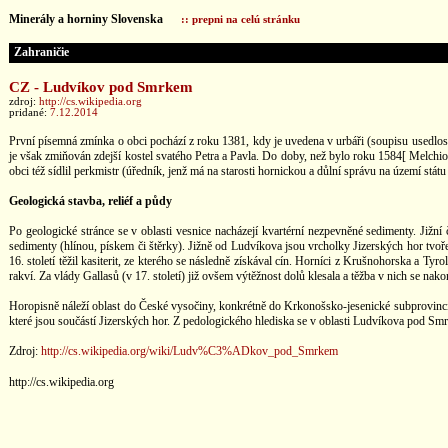
Minerály a horniny Slovenska
:: prepni na celú stránku
Zahraničie
CZ - Ludvíkov pod Smrkem
zdroj:
http://cs.wikipedia.org
pridané:
7.12.2014
První písemná zmínka o obci pochází z roku 1381, kdy je uvedena v urbáři (soupisu usedlostí
je však zmiňován zdejší kostel svatého Petra a Pavla. Do doby, než bylo roku 1584[ Melc
obci též sídlil perkmistr (úředník, jenž má na starosti hornickou a důlní správu na území státu 
Geologická stavba, reliéf a půdy
Po geologické stránce se v oblasti vesnice nacházejí kvartérní nezpevněné sedimenty. Jižní
sedimenty (hlínou, pískem či štěrky). Jižně od Ludvíkova jsou vrcholky Jizerských hor tvoře
16. století těžil kasiterit, ze kterého se následně získával cín. Horníci z Krušnohorska a Tyro
rakví. Za vlády Gallasů (v 17. století) již ovšem výtěžnost dolů klesala a těžba v nich se nako
Horopisně náleží oblast do České vysočiny, konkrétně do Krkonošsko-jesenické subprovincie,
které jsou součástí Jizerských hor. Z pedologického hlediska se v oblasti Ludvíkova pod S
Zdroj:
http://cs.wikipedia.org/wiki/Ludv%C3%ADkov_pod_Smrkem
http://cs.wikipedia.org