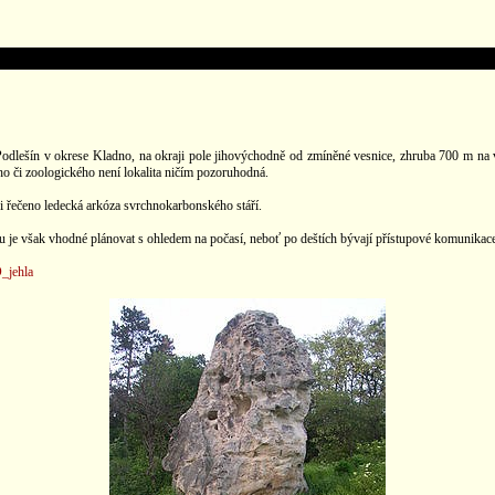
 Podlešín v okrese Kladno, na okraji pole jihovýchodně od zmíněné vesnice, zhruba 700 m n
o či zoologického není lokalita ničím pozoruhodná.
ěji řečeno ledecká arkóza svrchnokarbonského stáří.
ěvu je však vhodné plánovat s ohledem na počasí, neboť po deštích bývají přístupové komunikace
_jehla