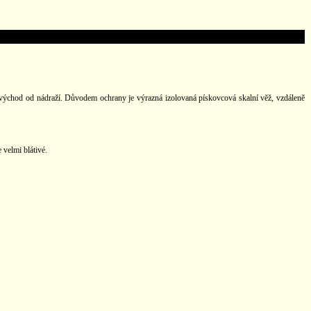
a východ od nádraží. Důvodem ochrany je výrazná izolovaná pískovcová skalní věž, vzdáleně
 velmi blátivé.