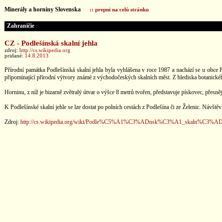
Minerály a horniny Slovenska
:: prepni na celú stránku
Zahraničie
CZ - Podlešínská skalní jehla
zdroj:
http://cs.wikipedia.org
pridané:
14.8.2013
Přírodní památka Podlešínská skalní jehla byla vyhlášena v roce 1987 a nachází se u obce
připomínající přírodní výtvory známé z východočeských skalních měst. Z hlediska botanickéh
Horninu, z níž je bizarně zvětralý útvar o výšce 8 metrů tvořen, představuje pískovec, přesn
K Podlešínské skalní jehle se lze dostat po polních cestách z Podlešína či ze Želenic. Návšt
Zdroj:
http://cs.wikipedia.org/wiki/Podle%C5%A1%C3%ADnsk%C3%A1_skaln%C3%AD