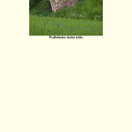
Podlešínská skalní jehla