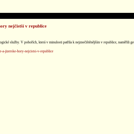
ory nejčistší v republice
cké služby. V pohořích, která v minulosti patřila k nejznečištěnějším v republice, naměřili g
-a-jizerske-hory-nejcistsi-v-republice