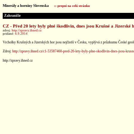
Minerály a horniny Slovenska
:: prepni na celú stránku
Zahraničie
CZ - Před 20 lety byly plné škodlivin, dnes jsou Krušné a Jizerské h
zdroj:
http://zpravy.ihned.cz
pridané:
6.9.2014
Vrcholky Krušných a Jizerských hor jsou nejčistší v Česku, vyplývá z průzkumu České geologi
Zdroj:
http://zpravy.ihned.cz/c1-53587460-pred-20-lety-byly-plne-skodlivin-dnes-jsou-krusne
http://zpravy.ihned.cz