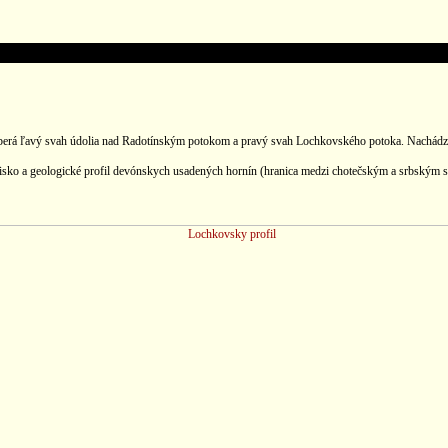
aberá ľavý svah údolia nad Radotínským potokom a pravý svah Lochkovského potoka. Nachádza 
sko a geologické profil devónskych usadených hornín (hranica medzi chotečským a srbským s