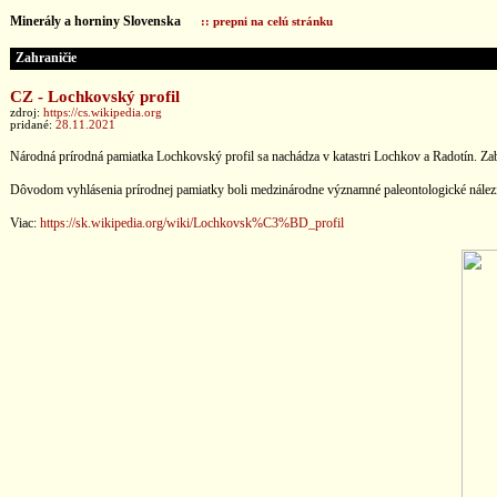
Minerály a horniny Slovenska
:: prepni na celú stránku
Zahraničie
CZ - Lochkovský profil
zdroj:
https://cs.wikipedia.org
pridané:
28.11.2021
Národná prírodná pamiatka Lochkovský profil sa nachádza v katastri Lochkov a Radotín. Z
Dôvodom vyhlásenia prírodnej pamiatky boli medzinárodne významné paleontologické nálezi
Viac:
https://sk.wikipedia.org/wiki/Lochkovsk%C3%BD_profil