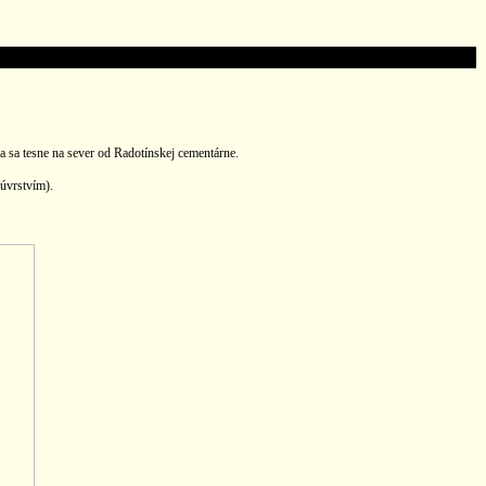
sa tesne na sever od Radotínskej cementárne.
úvrstvím).