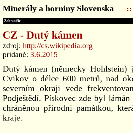
Minerály a horniny Slovenska
:
Zahraničie
CZ - Dutý kámen
zdroj:
http://cs.wikipedia.org
pridané:
3.6.2015
Dutý kámen (německy Hohlstein) j
Cvikov o délce 600 metrů, nad ok
severním okraji vede frekventova
Podještědí. Pískovec zde byl lámán
chráněnou přírodní památkou, kte
kraje.