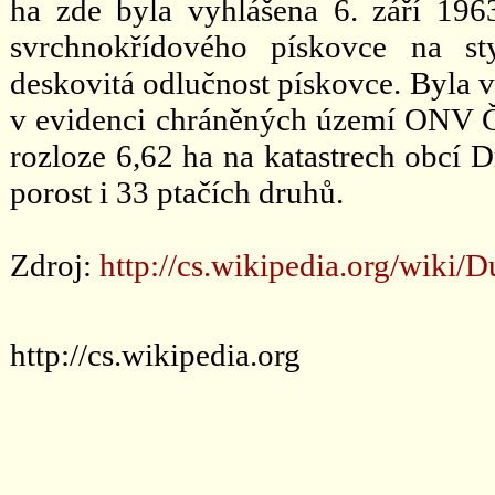
ha zde byla vyhlášena 6. září 19
svrchnokřídového pískovce na st
deskovitá odlučnost pískovce. Byla v
v evidenci chráněných území ONV Če
rozloze 6,62 ha na katastrech obcí 
porost i 33 ptačích druhů.
Zdroj:
http://cs.wikipedia.org/w
http://cs.wikipedia.org