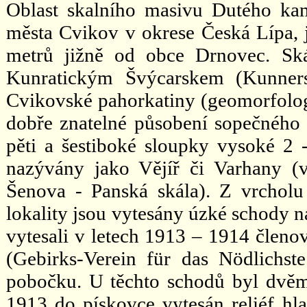
Oblast skalního masivu Dutého k
města Cvikov v okrese Česká Lípa, j
metrů jižně od obce Drnovec. Sk
Kunratickým Švýcarskem (Kunners
Cvikovské pahorkatiny (geomorfolog
dobře znatelné působení sopečného
pěti a šestiboké sloupky vysoké 2 
nazývány jako Vějíř či Varhany (
Šenova - Panská skála). Z vrcholu
lokality jsou vytesány úzké schody 
vytesali v letech 1913 – 1914 členo
(Gebirks-Verein für das Nödlichs
pobočku. U těchto schodů byl dvě
1913 do pískovce vytesán reliéf hl