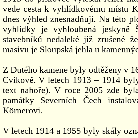
vede cesta k vyhlídkovému místu Ka
dnes výhled znesnadňují. Na této plo
vyhlídky je vyhloubená jeskyně 
stavebníků nedaleké již zrušené že
masivu je Sloupská jehla u kamenný
Z Dutého kamene byly odtěženy v 16.
Cvikově. V letech 1913 – 1914 byly
text nahoře). V roce 2005 zde byl
památky Severních Čech instalov
Körnerovi.
V letech 1914 a 1955 byly skály ozn