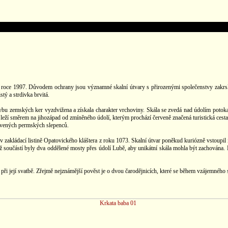
la v roce 1997. Důvodem ochrany jsou významné skalní útvary s přirozenými společenstvy zak
tý a strdivka brvitá.
hybu zemských ker vyzdvižena a získala charakter vrchoviny. Skála se zvedá nad údolím pot
 leží směrem na jihozápad od zmíněného údolí, kterým prochází červeně značená turistická cest
ervených permských slepenců.
v zakládací listině Opatovického kláštera z roku 1073. Skalní útvar poněkud kuriózně vstoupil i 
ž součástí byly dva oddělené mosty přes údolí Lubě, aby unikátní skála mohla být zachována. 
el při její svatbě. Zřejmě nejznámější pověst je o dvou čarodějnicích, které se během vzájemnéh