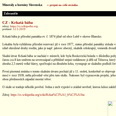
Minerály a horniny Slovenska
:: prepni na celú stránku
Zahraničie
CZ - Krkatá bába
zdroj:
https://cs.wikipedia.org
pridané:
12.5.2019
Krkatá bába je přírodní památka ev. č. 1874 jižně od obce Lubě v okrese Blansko.
Lokalita byla vyhlášena přírodní rezervací již v roce 1977, status přírodní památky získa
silně ohrožené druhy rostlin, jako je např. jalovec obecný, skalník celokrajný, vemeník dvoulis
Skalní útvar Krkatá bába se nachází v místech, kde byla Boskovická brázda v důsledku po
čarou cca 8 km směrem na severozápad a přibližně stejná vzdálenost ji dělí od Tišnova, který
zhruba 2,5 metrů velké hlavy, spočívající na dlouhém krku, vystupuje ze skalního podloží č
První písemná zmínka o tomto skalním útvaru pochází již z 11. století, konkrétně se objevuje 
mocí v roce 1939, měla původně vést přes tuto skálu. Nakonec byl vypracován projekt, jeho
obou předmostích západní mostní větve.
O skále se traduje několik pověstí. Jedna z nich vypráví o zrádné nevěstě, kterou kdosi zakl
Zdroj:
https://cs.wikipedia.org/wiki/Krkat%C3%A1_b%C3%A1ba