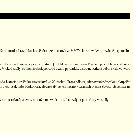
rslých borodoubrav. Na chráněném území o rozloze 9.3674 ha se vyskytují vzácné, regionálně
oka Lubě v nadmořské výšce cca 344 m.[3] Od okresního města Blanska je vzdálená vzdušnou
a. V okolí skály se nacházejí slepencové skalní pyramidy, samotná Krkatá bába, skála ve tvaru
do historie silničního stavitelství ve 20. století. Trasa dálnice, plánovaná německou okupační
Projekt však nebyl dokončen, dochovaly se jen náznaky zemních prací a zbytky staveniště na
o sporu o místní pastviny s použitím svých kouzel navzájem proměnily ve skály.