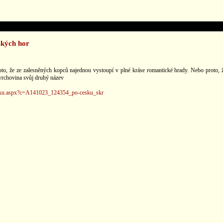
ských hor
o, že ze zalesněných kopců najednou vystoupí v plné kráse romantické hrady. Nebo proto, že
 vrchovina svůj druhý název
-cesku.aspx?c=A141023_124354_po-cesku_skr