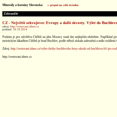
Minerály a horniny Slovenska
:: prepni na celú stránku
Zahraničie
CZ - Největší sekvojovec Evropy a další skvosty. Výlet do Buchlov
zdroj:
http://cestovani.idnes.cz
pridané:
26.10.2014
Podzim je pro návštěvu Chřibů na jihu Moravy snad tím nejlepším obdobím. Například prot
turistickým lákadlem Chřibů je hrad Buchlov, podle něhož získala zalesněná a málo osídlená
Zdroj:
http://cestovani.idnes.cz/vylet-chriby-buchlovske-hory-okruh-od-buchlova-frl-/po
http://cestovani.idnes.cz