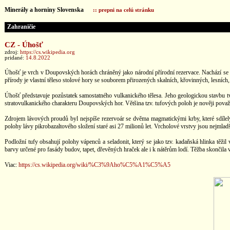
Minerály a horniny Slovenska
:: prepni na celú stránku
Zahraničie
CZ - Úhošť
zdroj:
https://cs.wikipedia.org
pridané:
14.8.2022
Úhošť je vrch v Doupovských horách chráněný jako národní přírodní rezervace. Nachází se v 
přírody je vlastní těleso stolové hory se souborem přirozených skalních, křovinných, lesníc
Úhošť představuje pozůstatek samostatného vulkanického tělesa. Jeho geologickou stavbu tvo
stratovulkanického charakteru Doupovských hor. Většina tzv. tufových poloh je nověji považ
Zdrojem lávových proudů byl nejspíše rezervoár se dvěma magmatickými krby, které sdílely st
polohy lávy pikrobazaltového složení staré asi 27 milionů let. Vrcholové vrstvy jsou nejmladší
Podložní tufy obsahují polohy vápenců a seladonit, který se jako tzv. kadaňská hlinka těž
barvy určené pro fasády budov, tapet, dřevěných hraček ale i k nátěrům lodí. Těžba skončila v
Viac:
https://cs.wikipedia.org/wiki/%C3%9Aho%C5%A1%C5%A5