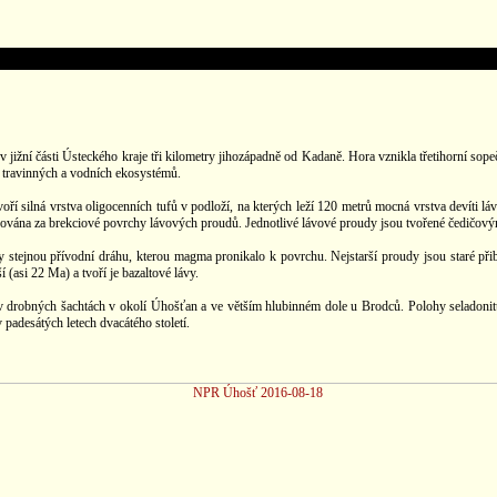
jižní části Ústeckého kraje tři kilometry jihozápadně od Kadaně. Hora vznikla třetihorní sop
h, travinných a vodních ekosystémů.
ří silná vrstva oligocenních tufů v podloží, na kterých leží 120 metrů mocná vrstva devíti lá
ována za brekciové povrchy lávových proudů. Jednotlivé lávové proudy jsou tvořené čedičovými
ejnou přívodní dráhu, kterou magma pronikalo k povrchu. Nejstarší proudy jsou staré přibližn
 (asi 22 Ma) a tvoří je bazaltové lávy.
il v drobných šachtách v okolí Úhošťan a ve větším hlubinném dole u Brodců. Polohy seladonit
 padesátých letech dvacátého století.