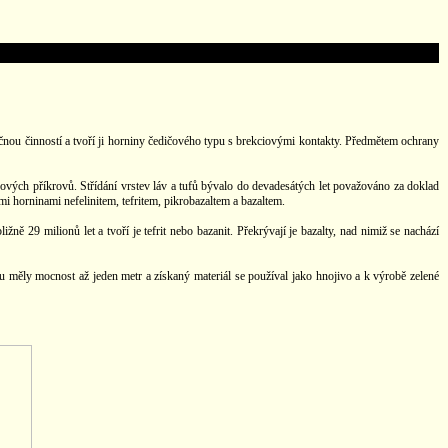
ečnou činností a tvoří ji horniny čedičového typu s brekciovými kontakty. Předmětem ochrany
vových příkrovů. Střídání vrstev láv a tufů bývalo do devadesátých let považováno za doklad
 horninami nefelinitem, tefritem, pikrobazaltem a bazaltem.
ě 29 milionů let a tvoří je tefrit nebo bazanit. Překrývají je bazalty, nad nimiž se nachází
u měly mocnost až jeden metr a získaný materiál se používal jako hnojivo a k výrobě zelené