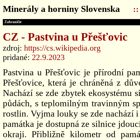
Minerály a horniny Slovenska
:
Zahraničie
CZ - Pastvina u Přešťovic
zdroj:
https://cs.wikipedia.org
pridané:
22.9.2023
Pastvina u Přešťovic je přírodní p
Přešťovice, která je chráněná z dů
Nachází se zde zbytek ekosystému 
půdách, s teplomilným travinným s
rostlin. Vyjma louky se zde nachází
památka je dostupná ze silnice jdouc
okraji. Přibližně kilometr od pam