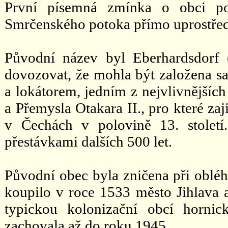
První písemná zmínka o obci po
Smrčenského potoka přímo uprostřed
Původní název byl Eberhardsdorf 
dovozovat, že mohla být založena
a lokátorem, jedním z nejvlivnějšíc
a Přemysla Otakara II., pro které za
v Čechách v polovině 13. století
přestávkami dalších 500 let.
Původní obec byla zničena při obléh
koupilo v roce 1533 město Jihlava a
typickou kolonizační obcí horni
zachovala až do roku 1945.