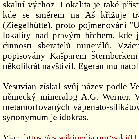
skalní výchoz. Lokalita je také p
kde se směrem na Aš křižuje tra
(Ziegelhütte), proto pojmenování "U 
lokality nad pravým břehem, kde js
činnosti sběratelů minerálů. Vzá
popisovány Kašparem Šternberkem
několikrát navštívil. Egeran mu natol
Vesuvian získal svůj název podle V
německý mineralog A.G. Werner. V
metamorfovaných vápenato-silikátov
synonymum je idokras.
Viac:
https://cs.wikipedia.org/wiki/U