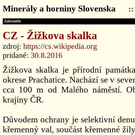
Minerály a horniny Slovenska
:
Zahraničie
CZ - Žižkova skalka
zdroj:
https://cs.wikipedia.org
pridané:
30.8.2016
Žižkova skalka je přírodní památk
okrese Prachatice. Nachází se v seve
cca 100 m od Malého náměstí. Obl
krajiny ČR.
Důvodem ochrany je selektivní denu
křemenný val, součást křemenné žíly